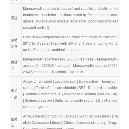
Murepavadin acetate is a potent and specific antibiotic for the 
treatment of bacterial infections cused by Pseudomonas aeru
描述
ginosa. Murepavadin acetate targets the lipopolysaccharide t
ransport portin D.
Store at low temperature,Keep away from moisture Powder: -
存储
20°C for 3 years | In solvent: -80°C for 1 year Shipping with bl
条件
ue ice/Shipping at ambient temperature.
Murepavadin acetate(944252-63-5 free base)
 | 
Murepavadin 
关键
acetate(944252635 free base)
 | 
Murepavadin acetate(94425
字
2 63 5 free base)
 | 
Bacterial
 | 
Antibiotic
Adipic dihydrazide
 | 
Levulinic acid
 | 
Doxycycline
 | 
Neomycin 
sulfate
 | 
Terbinafine hydrochloride
 | 
BES
 | 
Dimethyl sulfoxide
相关
| 
Sodium bicarbonate
 | 
Hyaluronic acid sodium (MW 20 kDa)
产品
| 
Sodium diacetate
 | 
Sulfamethoxazole sodium
 | 
D(+)-Raffino
se pentahydrate
Anti-Bacterial Compound Library
 | 
Cyclic Peptide Library
 | 
Pe
相关
ptide Compound Library
 | 
Clinical Compound Library
 | 
Drug 
库
Repurposing Compound Library