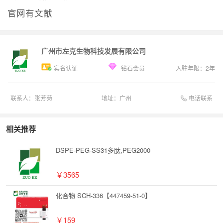
官网有文献
广州市左克生物科技发展有限公司
实名认证
钻石会员
入驻年限：
2
年
电话联系
联系人：
张芳菊
地址：
广州
相关推荐
DSPE-PEG-SS31多肽,PEG2000
￥3565
化合物 SCH-336【447459-51-0】
￥159