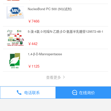
NucleoBond PC 500 (50)(试剂)
￥7466
5-溴-4氯-3-吲哚N-乙酰-β-D-氨基半乳糖苷129572-48-1
￥442
1,4-β-D-Mannopentaose
￥1125
查看更多
电话联系
在线询价
丁香通
全部分类
试剂
化合物 1-Methylisatin【2058-74-4】