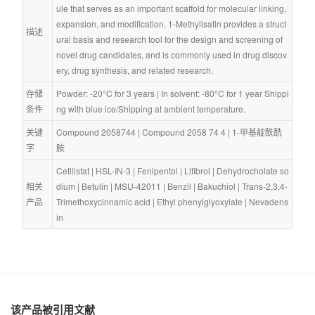
ule that serves as an important scaffold for molecular linking, 
expansion, and modification. 1-Methylisatin provides a struct
描述
ural basis and research tool for the design and screening of 
novel drug candidates, and is commonly used in drug discov
ery, drug synthesis, and related research.
存储
Powder: -20°C for 3 years | In solvent: -80°C for 1 year Shippi
条件
ng with blue ice/Shipping at ambient temperature.
关键
Compound 2058744
 | 
Compound 2058 74 4
 | 
1-甲基靛酰酰
字
胺
Cetilistat
 | 
HSL-IN-3
 | 
Fenipentol
 | 
Lifibrol
 | 
Dehydrocholate so
相关
dium
 | 
Betulin
 | 
MSU-42011
 | 
Benzil
 | 
Bakuchiol
 | 
Trans-2,3,4-
产品
Trimethoxycinnamic acid
 | 
Ethyl phenylglyoxylate
 | 
Nevadens
in
该产品被引用文献