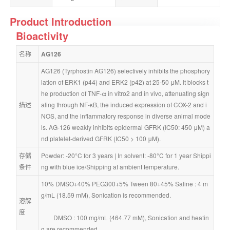
Product Introduction
Bioactivity
名称
AG126
AG126 (Tyrphostin AG126) selectively inhibits the phosphory
lation of ERK1 (p44) and ERK2 (p42) at 25-50 μM. It blocks t
he production of TNF-α in vitro2 and in vivo, attenuating sign
描述
aling through NF-κB, the induced expression of COX-2 and i
NOS, and the inflammatory response in diverse animal mode
ls. AG-126 weakly inhibits epidermal GFRK (IC50: 450 μM) a
nd platelet-derived GFRK (IC50 > 100 μM).
存储
Powder: -20°C for 3 years | In solvent: -80°C for 1 year Shippi
条件
ng with blue ice/Shipping at ambient temperature.
10% DMSO+40% PEG300+5% Tween 80+45% Saline : 4 m
g/mL (18.59 mM), Sonication is recommended.
溶解
度
        DMSO : 100 mg/mL (464.77 mM), Sonication and heatin
g are recommended.