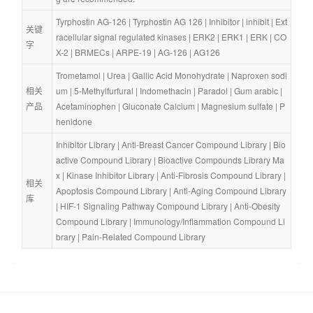
Tyrphostin AG-126
 | 
Tyrphostin AG 126
 | 
Inhibitor
 | 
inhibit
 | 
Ext
关键
racellular signal regulated kinases
 | 
ERK2
 | 
ERK1
 | 
ERK
 | 
CO
字
X-2
 | 
BRMECs
 | 
ARPE-19
 | 
AG-126
 | 
AG126
Trometamol
 | 
Urea
 | 
Gallic Acid Monohydrate
 | 
Naproxen sodi
相关
um
 | 
5-Methylfurfural
 | 
Indomethacin
 | 
Paradol
 | 
Gum arabic
 | 
产品
Acetaminophen
 | 
Gluconate Calcium
 | 
Magnesium sulfate
 | 
P
henidone
Inhibitor Library
 | 
Anti-Breast Cancer Compound Library
 | 
Bio
active Compound Library
 | 
Bioactive Compounds Library Ma
x
 | 
Kinase Inhibitor Library
 | 
Anti-Fibrosis Compound Library
 | 
相关
Apoptosis Compound Library
 | 
Anti-Aging Compound Library
库
| 
HIF-1 Signaling Pathway Compound Library
 | 
Anti-Obesity 
Compound Library
 | 
Immunology/Inflammation Compound Li
brary
 | 
Pain-Related Compound Library