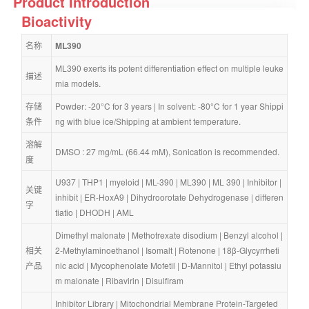
Product Introduction
Bioactivity
名称
ML390
ML390 exerts its potent differentiation effect on multiple leuke
描述
mia models.
存储
Powder: -20°C for 3 years | In solvent: -80°C for 1 year Shippi
条件
ng with blue ice/Shipping at ambient temperature.
溶解
DMSO : 27 mg/mL (66.44 mM), Sonication is recommended.
度
U937
 | 
THP1
 | 
myeloid
 | 
ML-390
 | 
ML390
 | 
ML 390
 | 
Inhibitor
 | 
关键
inhibit
 | 
ER-HoxA9
 | 
Dihydroorotate Dehydrogenase
 | 
differen
字
tiatio
 | 
DHODH
 | 
AML
Dimethyl malonate
 | 
Methotrexate disodium
 | 
Benzyl alcohol
 | 
相关
2-Methylaminoethanol
 | 
Isomalt
 | 
Rotenone
 | 
18β-Glycyrrheti
产品
nic acid
 | 
Mycophenolate Mofetil
 | 
D-Mannitol
 | 
Ethyl potassiu
m malonate
 | 
Ribavirin
 | 
Disulfiram
Inhibitor Library
 | 
Mitochondrial Membrane Protein-Targeted 