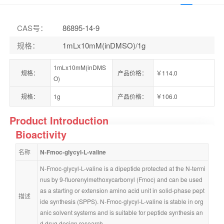
CAS号
：
86895-14-9
规格
：
1mLx10mM(inDMSO)/1g
1mLx10mM(inDMS
规格：
产品价格：
￥114.0
O)
规格：
1g
产品价格：
￥106.0
Product Introduction
Bioactivity
名称
N-Fmoc-glycyl-L-valine
N-Fmoc-glycyl-L-valine is a dipeptide protected at the N-termi
nus by 9-fluorenylmethoxycarbonyl (Fmoc) and can be used 
as a starting or extension amino acid unit in solid-phase pept
描述
ide synthesis (SPPS). N-Fmoc-glycyl-L-valine is stable in org
anic solvent systems and is suitable for peptide synthesis an
d drug design research.