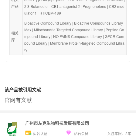
产品
2,3-Butanediol
 | 
CB1 antagonist 2
 | 
Pregnenolone
 | 
CB2 mod
ulator 1
 | 
RTICBM-189
Bioactive Compound Library
 | 
Bioactive Compounds Library 
Max
 | 
Mitochondria-Targeted Compound Library
 | 
Peptide Co
相关
mpound Library
 | 
NO PAINS Compound Library
 | 
GPCR Com
库
pound Library
 | 
Membrane Protein-targeted Compound Libra
ry
该产品被引用文献
官网有文献
广州市左克生物科技发展有限公司
实名认证
钻石会员
入驻年限：
2
年