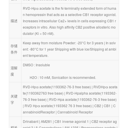
RVD-Hpα acetate is the N-terminally extended form of huma
n hemopressin that acts as a selective CB1 receptor agonist. 
描述
Increases intracellular Ca2+ levels in cells expressing CB1 r
eceptors in vitro. Also high affinity CB2 positive allosteric mo
dulator (Ki = 50 nM).
Keep away from moisture Powder: -20°C for 3 years | In solv
存储
ent: -80°C for 1 year Shipping with blue ice/Shipping at ambi
条件
ent temperature.
DMSO : Insoluble
溶解
度
        H2O : 10 mM, Sonication is recommended.
RVD-Hpα acetate(1193362-76-3 free base)
 | 
RVDHpα aceta
te(1193362763 free base)
 | 
RVD-Hpalpha acetate(1193362-
关键
76-3 free base)
 | 
RVD-Hpa acetate(1193362-76-3 free base)
字
| 
RVD Hpα acetate(1193362 76 3 free base)
 | 
CB2
 | 
CB1
 | 
C
annabinoidReceptor
 | 
Cannabinoid Receptor
Drinabant
 | 
AM281
 | 
CB1 inverse agonist 1
 | 
CB2 receptor ag
相关
onist 2
 | 
β-Caryophyllene
 | 
AM-1235
 | 
Pregnenolone acetate
 | 