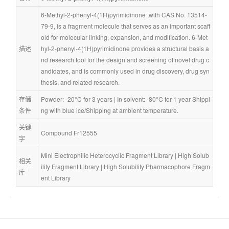
6-Methyl-2-phenyl-4(1H)pyrimidinone ,with CAS No. 13514-
79-9, is a fragment molecule that serves as an important scaff
old for molecular linking, expansion, and modification. 6-Met
描述
hyl-2-phenyl-4(1H)pyrimidinone provides a structural basis a
nd research tool for the design and screening of novel drug c
andidates, and is commonly used in drug discovery, drug syn
thesis, and related research.
存储
Powder: -20°C for 3 years | In solvent: -80°C for 1 year Shippi
条件
ng with blue ice/Shipping at ambient temperature.
关键
Compound Fr12555
字
Mini Electrophilic Heterocyclic Fragment Library
 | 
High Solub
相关
ility Fragment Library
 | 
High Solubility Pharmacophore Fragm
库
ent Library