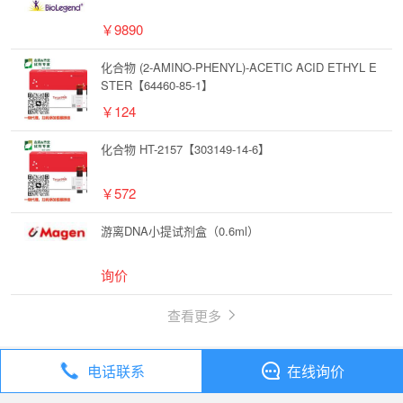
￥9890
化合物 (2-AMINO-PHENYL)-ACETIC ACID ETHYL E
STER【64460-85-1】
￥124
化合物 HT-2157【303149-14-6】
￥572
游离DNA小提试剂盒（0.6ml）
询价
查看更多
电话联系
在线询价
丁香通
全部分类
试剂
6-甲基-2-苯基嘧啶-4-酮【13514-79-9】