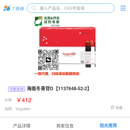
海南冬青苷D【1137648-52-2】
文献支持
￥412
价格：
收藏
品牌：
TargetMol
货号：
TN1762
相关推荐
产品详情
商家信息