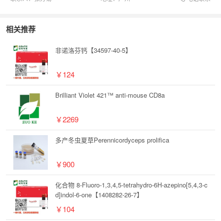
相关推荐
非诺洛芬钙【34597-40-5】
￥124
Brilliant Violet 421™ anti-mouse CD8a
￥2269
多产冬虫夏草Perennicordyceps prolifica
￥900
化合物 8-Fluoro-1,3,4,5-tetrahydro-6H-azepino[5,4,3-c
d]indol-6-one【1408282-26-7】
￥104