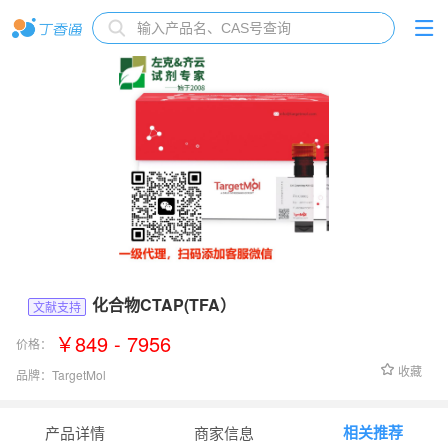
化合物CTAP(TFA）
文献支持
￥849 - 7956
价格：
收藏
品牌：
TargetMol
货号：
TP2050L
相关推荐
产品详情
商家信息