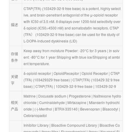
CTAP(TFA) (103429-32-9 free base) is a potent, highly select
ive, and brain-penetrant antagonist of the μ-opioid receptor 
with IC50 of 3.5 nM. It displays over 1200-fold selectivity over 
描述
δ opioid (IC50=4500 nM) and somatostatin receptors. CTAP
(TFA） (103429-32-9 free base) can be used for the study of 
L-DOPA-induced dyskinesia (LID)
Keep away from moisture Powder: -20°C for 3 years | In solv
存储
ent: -80°C for 1 year Shipping with blue ice/Shipping at ambi
条件
ent temperature.
δ-opioid receptor
 | 
OpioidReceptor
 | 
Opioid Receptor
 | 
CTAP
关键
(TFA) (103429329 free base)
 | 
CTAP(TFA) (103429 32 9 free 
字
base)
 | 
CTAP(TFA)
 | 
103429-32-9 free base
 | 
103429-32-9
Matrine
 | 
Docusate sodium
 | 
Progesterone
 | 
Naltrexone hydro
相关
chloride
 | 
Cuminaldehyde
 | 
Mirtazapine
 | 
Mianserin hydrochl
产品
oride
 | 
(-)-Menthol
 | 
BTRX-335140
 | 
Bevenopran
 | 
Bisacodyl
 | 
Cebranopadol
Inhibitor Library
 | 
Bioactive Compound Library
 | 
Bioactive Co
mpounds Library Max
 | 
Fluorochemical Library
 | 
Neuronal Si