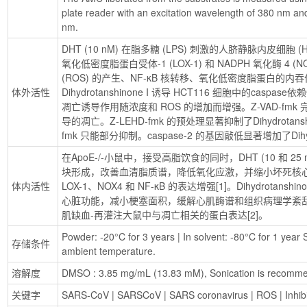
plate reader with an excitation wavelength of 380 nm an
nm.
DHT (10 nM) 在脂多糖 (LPS) 刺激的人脐静脉内皮细胞
氧化低密度脂蛋白受体-1 (LOX-1) 和 NADPH 氧化酶 4 
(ROS) 的产生、NF-κB 核转移、氧化低密度脂蛋白的内
体外活性
Dihydrotanshinone I 诱导 HCT116 细胞中的caspase依赖
凋亡诱导作用随浓度和 ROS 的增加而增强。Z-VAD-fmk 完全阻止
导的凋亡。Z-LEHD-fmk 的预处理显著抑制了Dihydrotanshi
fmk 只能部分抑制。caspase-2 的基因敲低显著增加了Dihydr
在ApoE-/-小鼠中，接受高脂饮食的同时，DHT (10 和 25
块形成，改善血清脂质谱，降低氧化应激，并缩小坏死核心
体内活性
LOX-1、NOX4 和 NF-κB 的表达增强[1]。Dihydrotanshin
心脏功能，减小梗塞面积，缓解心肌酶谱和组织病理学紊乱，
肌缺血-再灌注大鼠中与凋亡相关的蛋白表达[2]。
Powder: -20°C for 3 years | In solvent: -80°C for 1 year S
存储条件
ambient temperature.
溶解度
DMSO : 3.85 mg/mL (13.83 mM), Sonication is recomm
关键字
SARS-CoV
 | 
SARSCoV
 | 
SARS coronavirus
 | 
ROS
 | 
Inhib