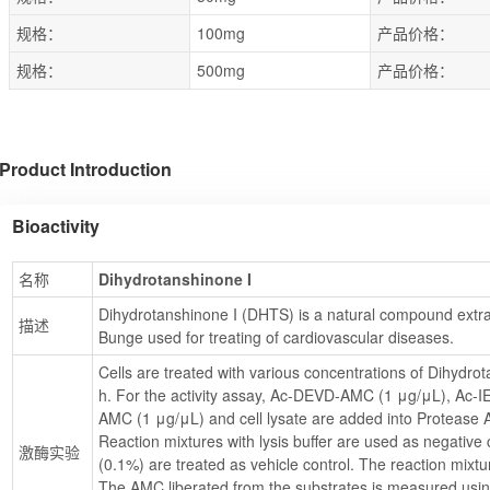
规格：
100mg
产品价格：
规格：
500mg
产品价格：
Product Introduction
Bioactivity
名称
Dihydrotanshinone I
Dihydrotanshinone I (DHTS) is a natural compound extract
描述
Bunge used for treating of cardiovascular diseases.
Cells are treated with various concentrations of Dihydrot
h. For the activity assay, Ac-DEVD-AMC (1 μg/μL), Ac
AMC (1 μg/μL) and cell lysate are added into Protease As
Reaction mixtures with lysis buffer are used as negative 
激酶实验
(0.1%) are treated as vehicle control. The reaction mixtu
The AMC liberated from the substrates is measured using