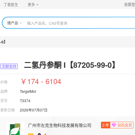
丁香医生
更多
我要登
搜产品
-0】
二氢丹参酮 I【87205-99-0】
文献支持
￥174 - 6104
价格
品牌
TargetMol
货号
T3374
更新日期
2026年07月07日
广州市左克生物科技发展有限公司
2
年
钻石会员