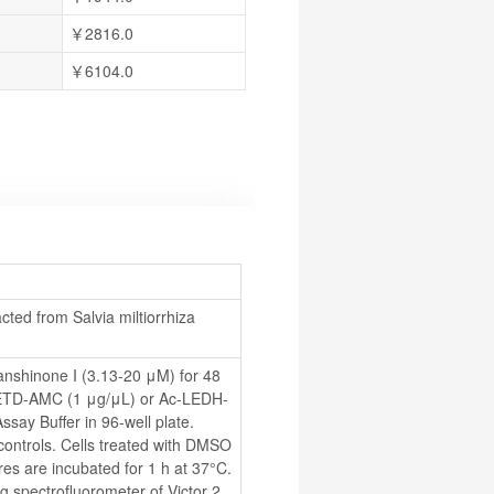
￥2816.0
￥6104.0
ed from Salvia miltiorrhiza 
anshinone I (3.13-20 μM) for 48 
-IETD-AMC (1 μg/μL) or Ac-LEDH-
say Buffer in 96-well plate. 
controls. Cells treated with DMSO 
res are incubated for 1 h at 37°C. 
 spectrofluorometer of Victor 2 