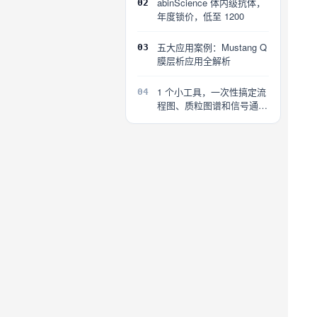
abinScience 体内级抗体，
02
年度锁价，低至 1200
五大应用案例：Mustang Q
03
膜层析应用全解析
1 个小工具，一次性搞定流
04
程图、质粒图谱和信号通路
图