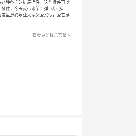
 支持各种各样的扩展插件，这些插件可以
me 插件，今天就带来第二弹~话不多
dl百度盘想必是让大家又爱又恨，爱它是
查看更多相关实验 >