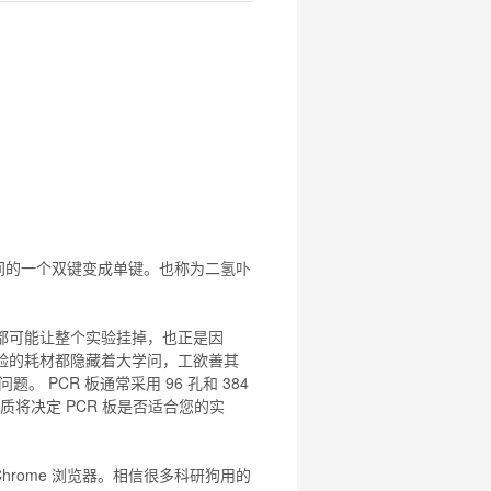
的一个双键变成单键。也称为
二氢
卟
节都可能让整个实验挂掉，也正是因
实验的耗材都隐藏着大学问，工欲善其
 PCR 板通常采用 96 孔和 384
性质将决定 PCR 板是否适合您的实
hrome 浏览器。相信很多科研狗用的