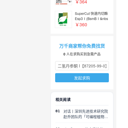
￥364
SuperCut 快速内切酶
Esp3Ⅰ(BsmBⅠ&nbs
p;)
￥360
万千商家帮你免费找货
0
人在求购买到急需产品
发起求购
相关阅读
对话丨深圳先进技术研究院
01
赵乔团队的「可编程植物」
探索