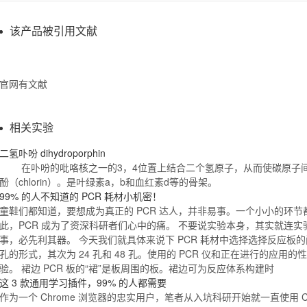
该产品被引用文献
官网有文献
相关实验
二氢
卟吩 dihydroporphin
在卟吩的吡咯核之一的3，4位置上结合二个氢原子，从而使碳原子间
酚（chlorin）。是叶绿素a，b和血红素d等的骨架。
99
% 的人不知道的 PCR 耗材小机密！
童鞋们都知道，要想成为真正的 PCR 达人，并非易事。一个小小的环
此，PCR 成为了资深科研者们心中的痛。 不要说实验本身，其实就连
事，必先利其器。 今天我们就具体来说下 PCR 耗材中选择选择反应板的问题。
孔的形式，其次为 24 孔和 48 孔。使用的 PCR 仪和正在进行的应用的
验。 裙边 PCR 板的“裙”是板周围的板。裙边可为反应体系构建时
这 3 款通用学习插件，
99
% 的人都需要
作为一个 Chrome 浏览器的忠实用户，笔者从入坑科研开始就一直使用 C