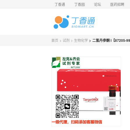
丁香通
丁香园
论坛
医药招聘
首页
>
试剂
>
生物化学
>
二氢丹参酮 I【87205-99