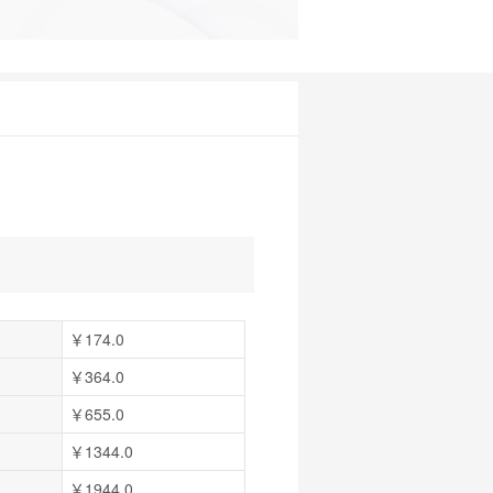
￥174.0
￥364.0
￥655.0
￥1344.0
￥1944.0