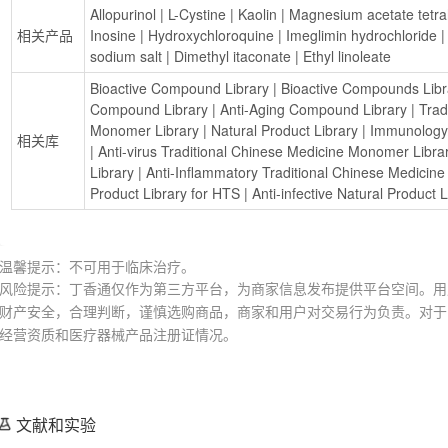
Allopurinol
 | 
L-Cystine
 | 
Kaolin
 | 
Magnesium acetate tetra
相关产品
Inosine
 | 
Hydroxychloroquine
 | 
Imeglimin hydrochloride
 |
sodium salt
 | 
Dimethyl itaconate
 | 
Ethyl linoleate
Bioactive Compound Library
 | 
Bioactive Compounds Lib
Compound Library
 | 
Anti-Aging Compound Library
 | 
Trad
Monomer Library
 | 
Natural Product Library
 | 
Immunology
相关库
| 
Anti-virus Traditional Chinese Medicine Monomer Libra
Library
 | 
Anti-Inflammatory Traditional Chinese Medicin
Product Library for HTS
 | 
Anti-infective Natural Product L
温馨提示：不可用于临床治疗。
风险提示：丁香通仅作为第三方平台，为商家信息发布提供平台空间。用
财产安全，合理判断，谨慎选购商品，商家和用户对交易行为负责。对于
经营资质和医疗器械产品注册证情况。
文献和实验