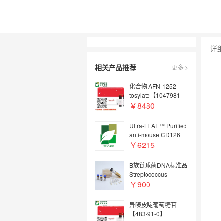
详
相关产品推荐
更多 >
化合物 AFN-1252
tosylate【1047981-
31-6】
￥8480
Ultra-LEAF™ Purified
anti-mouse CD126
(IL-6Rα chain)
￥6215
B族链球菌DNA标准品
Streptococcus
agalactiae DNA
￥900
standard
异嗪皮啶葡萄糖苷
【483-91-0】