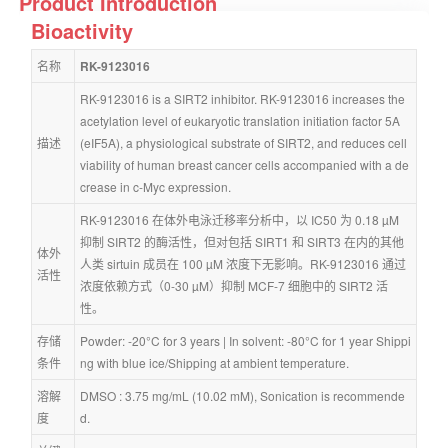
Product Introduction
Bioactivity
名称
RK-9123016
RK-9123016 is a SIRT2 inhibitor. RK-9123016 increases the 
acetylation level of eukaryotic translation initiation factor 5A 
描述
(eIF5A), a physiological substrate of SIRT2, and reduces cell 
viability of human breast cancer cells accompanied with a de
crease in c-Myc expression.
RK-9123016 在体外电泳迁移率分析中，以 IC50 为 0.18 µM 
抑制 SIRT2 的酶活性，但对包括 SIRT1 和 SIRT3 在内的其他
体外
人类 sirtuin 成员在 100 µM 浓度下无影响。RK-9123016 通过
活性
浓度依赖方式（0-30 µM）抑制 MCF-7 细胞中的 SIRT2 活
性。
存储
Powder: -20°C for 3 years | In solvent: -80°C for 1 year Shippi
条件
ng with blue ice/Shipping at ambient temperature.
溶解
DMSO : 3.75 mg/mL (10.02 mM), Sonication is recommende
度
d.