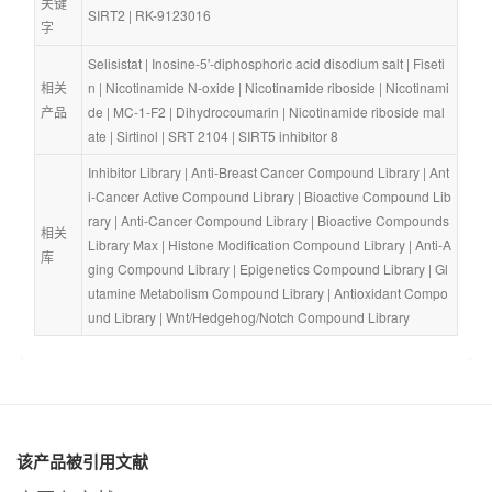
关键
SIRT2
 | 
RK-9123016
字
Selisistat
 | 
Inosine-5'-diphosphoric acid disodium salt
 | 
Fiseti
相关
n
 | 
Nicotinamide N-oxide
 | 
Nicotinamide riboside
 | 
Nicotinami
产品
de
 | 
MC-1-F2
 | 
Dihydrocoumarin
 | 
Nicotinamide riboside mal
ate
 | 
Sirtinol
 | 
SRT 2104
 | 
SIRT5 inhibitor 8
Inhibitor Library
 | 
Anti-Breast Cancer Compound Library
 | 
Ant
i-Cancer Active Compound Library
 | 
Bioactive Compound Lib
rary
 | 
Anti-Cancer Compound Library
 | 
Bioactive Compounds 
相关
Library Max
 | 
Histone Modification Compound Library
 | 
Anti-A
库
ging Compound Library
 | 
Epigenetics Compound Library
 | 
Gl
utamine Metabolism Compound Library
 | 
Antioxidant Compo
und Library
 | 
Wnt/Hedgehog/Notch Compound Library
该产品被引用文献