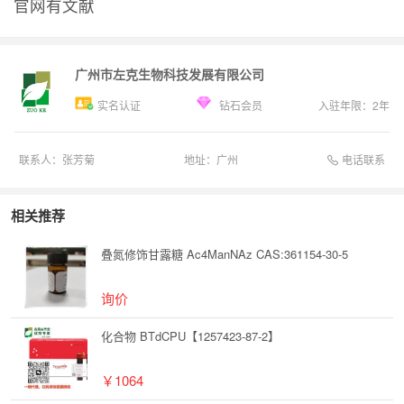
官网有文献
广州市左克生物科技发展有限公司
实名认证
钻石会员
入驻年限：
2
年
电话联系
联系人：
张芳菊
地址：
广州
相关推荐
叠氮修饰甘露糖 Ac4ManNAz CAS:361154-30-5
询价
化合物 BTdCPU【1257423-87-2】
￥1064