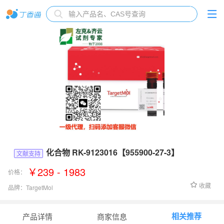
化合物 RK-9123016【955900-27-3】
文献支持
￥239 - 1983
价格：
收藏
品牌：
TargetMol
货号：
T28543
相关推荐
产品详情
商家信息