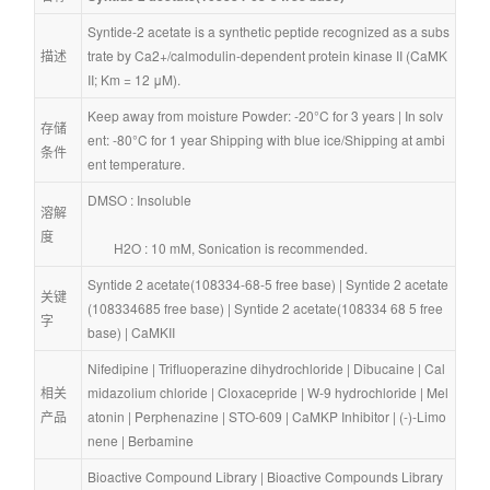
Syntide-2 acetate is a synthetic peptide recognized as a subs
描述
trate by Ca2+/calmodulin-dependent protein kinase II (CaMK
II; Km = 12 μM).
Keep away from moisture Powder: -20°C for 3 years | In solv
存储
ent: -80°C for 1 year Shipping with blue ice/Shipping at ambi
条件
ent temperature.
DMSO : Insoluble
溶解
度
        H2O : 10 mM, Sonication is recommended.
Syntide 2 acetate(108334-68-5 free base)
 | 
Syntide 2 acetate
关键
(108334685 free base)
 | 
Syntide 2 acetate(108334 68 5 free 
字
base)
 | 
CaMKII
Nifedipine
 | 
Trifluoperazine dihydrochloride
 | 
Dibucaine
 | 
Cal
相关
midazolium chloride
 | 
Cloxacepride
 | 
W-9 hydrochloride
 | 
Mel
产品
atonin
 | 
Perphenazine
 | 
STO-609
 | 
CaMKP Inhibitor
 | 
(-)-Limo
nene
 | 
Berbamine
Bioactive Compound Library
 | 
Bioactive Compounds Library 