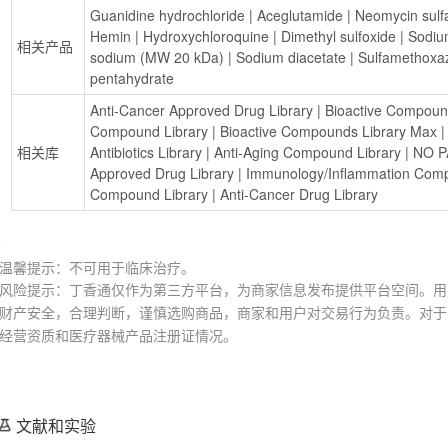
Guanidine hydrochloride
 | 
Aceglutamide
 | 
Neomycin sulf
Hemin
 | 
Hydroxychloroquine
 | 
Dimethyl sulfoxide
 | 
Sodiu
相关产品
sodium (MW 20 kDa)
 | 
Sodium diacetate
 | 
Sulfamethoxa
pentahydrate
Anti-Cancer Approved Drug Library
 | 
Bioactive Compoun
Compound Library
 | 
Bioactive Compounds Library Max
 |
相关库
Antibiotics Library
 | 
Anti-Aging Compound Library
 | 
NO P
Approved Drug Library
 | 
Immunology/Inflammation Comp
Compound Library
 | 
Anti-Cancer Drug Library
温馨提示：不可用于临床治疗。
风险提示：丁香通仅作为第三方平台，为商家信息发布提供平台空间。用
财产安全，合理判断，谨慎选购商品，商家和用户对交易行为负责。对于
经营资质和医疗器械产品注册证情况。
文献和实验