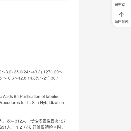
采购助手
返回顶部
0
元
试
用
关
注
研
选
菌
2.0～3.2) 35.6(24～43.3)
127
(120～
5 ～ 6.6～12.8 14.8(9～21) 38.1
 Acids 65 Purification of labeled
rocedures for In Situ Hybridization
4人，农村312人，慢性浅表性胃炎
127
1人。 1.2 方法 纤维胃镜检查时，