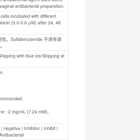
vaginal antibacterial preparation.
ells incubated with different 
icin (0.0-0.6 μM) after 24, 48 
活性。Sulfabenzamide 不诱导凋
]。
hipping with blue ice/Shipping at 
n.
recommended.
 | 
negative
 | 
Inhibitor
 | 
inhibit
 | 
Antibacterial