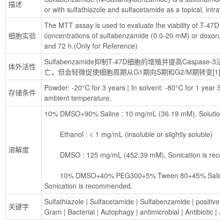
描述
or with sulfathiazole and sulfacetamide as a topical, intra
The MTT assay is used to evaluate the viability of T-47D c
细胞实验
concentrations of sulfabenzamide (0.0-20 mM) or doxorub
and 72 h.(Only for Reference)
Sulfabenzamide抑制T-47D细胞的增殖并提高Caspase-3
体外活性
亡，但会轻微促使细胞周期从G1期向S期和G2/M期转变[1
Powder: -20°C for 3 years | In solvent: -80°C for 1 year S
存储条件
ambient temperature.
10% DMSO+90% Saline : 10 mg/mL (36.19 mM), Solutio
        Ethanol : < 1 mg/mL (insoluble or slightly soluble)
溶解度
        DMSO : 125 mg/mL (452.39 mM), Sonication is 
        10% DMSO+40% PEG300+5% Tween 80+45% Saline : 2 mg/mL (7.24 mM), 
Sonication is recommended.
Sulfathiazole
 | 
Sulfacetamide
 | 
Sulfabenzamide
 | 
positive
关键字
Gram
 | 
Bacterial
 | 
Autophagy
 | 
antimicrobial
 | 
Antibiotic
 | 