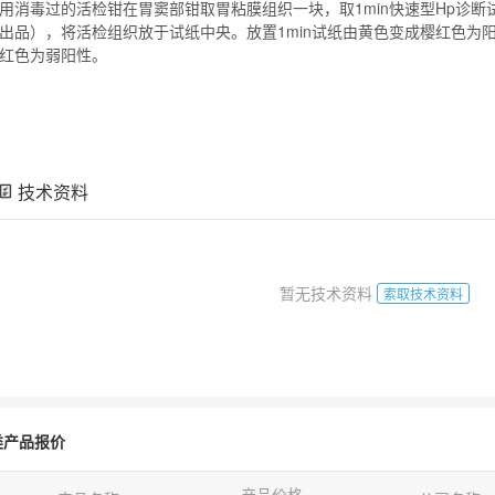
用消毒过的活检钳在胃窦部钳取胃粘膜组织一块，取1min快速型Hp诊
出品），将活检组织放于试纸中央。放置1min试纸由黄色变成樱红色为阳
红色为弱阳性。
技术资料
暂无技术资料
索取技术资料
类产品报价
产品价格