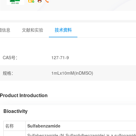
细信息
文献和实验
技术资料
CAS号
：
127-71-9
规格
：
1mLx10mM(inDMSO)
Product Introduction
Bioactivity
名称
Sulfabenzamide
Sulfabenzamide (N-Sulfanilylbenzamide) is a sulfonamide