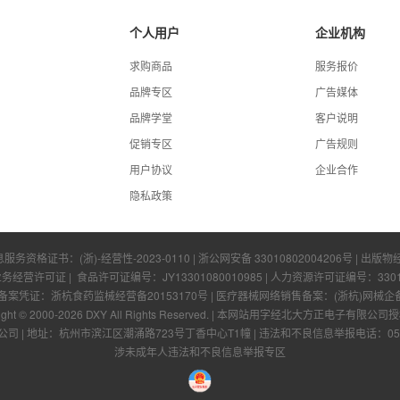
个人用户
企业机构
求购商品
服务报价
品牌专区
广告媒体
品牌学堂
客户说明
促销专区
广告规则
用户协议
企业合作
隐私政策
息服务资格证书：
(浙)-经营性-2023-0110
|
浙公网安备 33010802004206号
| 出版物
业务经营许可证
| 食品许可证编号：
JY13301080010985
| 人力资源许可证编号：
330
凭证：浙杭食药监械经营备20153170号 | 医疗器械网络销售备案：(浙杭)网械企备字[
ight © 2000-
2026
DXY All Rights Reserved.
|
本网站用字经北大方正电子有限公司授
公司
|
地址：杭州市滨江区潮涌路723号丁香中心T1幢
|
违法和不良信息举报电话：0571-
涉未成年人违法和不良信息举报专区