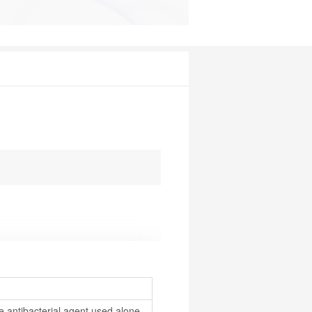
 antibacterial agent used alone 