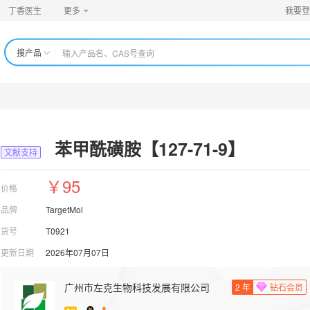
丁香医生
更多
我要登
搜产品
】
苯甲酰磺胺【127-71-9】
文献支持
￥95
价格
品牌
TargetMol
货号
T0921
更新日期
2026年07月07日
广州市左克生物科技发展有限公司
2
年
钻石会员