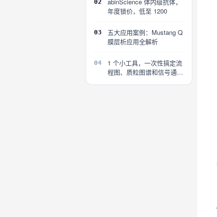
abinScience 体内级抗体，
02
年度锁价，低至 1200
五大应用案例：Mustang Q
03
膜层析应用全解析
1 个小工具，一次性搞定流
04
程图、质粒图谱和信号通路
图