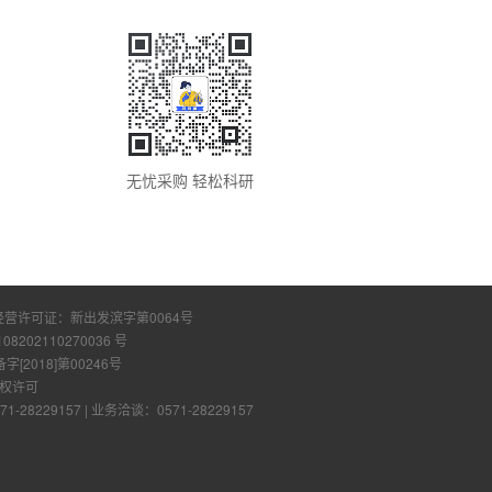
无忧采购 轻松科研
经营许可证：
新出发滨字第0064号
108202110270036 号
2018]第00246号
权许可
28229157
|
业务洽谈：0571-28229157