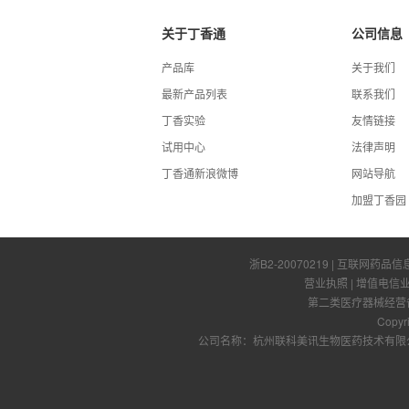
关于丁香通
公司信息
产品库
关于我们
最新产品列表
联系我们
丁香实验
友情链接
试用中心
法律声明
丁香通新浪微博
网站导航
加盟丁香园
浙B2-20070219
| 互联网药品信
营业执照
|
增值电信
第二类医疗器械经营备案
Copyr
公司名称：杭州联科美讯生物医药技术有限