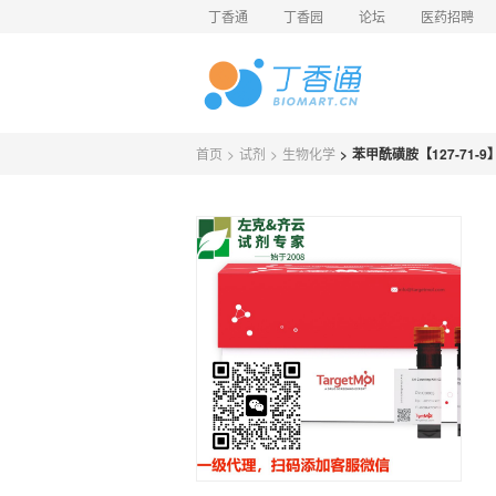
丁香通
丁香园
论坛
医药招聘
首页
>
试剂
>
生物化学
>
苯甲酰磺胺【127-71-9