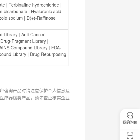
ate
 | 
Terbinafine hydrochloride
 | 
m bicarbonate
 | 
Hyaluronic acid 
zole sodium
 | 
D(+)-Raffinose 
d Library
 | 
Anti-Cancer 
 
Drug-Fragment Library
 | 
AINS Compound Library
 | 
FDA-
ound Library
 | 
Drug Repurposing 
户咨询产品时请注意保护个人信息及
医疗器械类产品，请先查证核实企业
我的询价