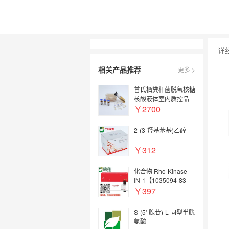
详
相关产品推荐
更多 >
普氏栖粪杆菌脱氧核糖
核酸液体室内质控品
Faecalibacterium
￥2700
prausnitzii DNA lab
quality control
2-(3-羟基苯基)乙醇
￥312
化合物 Rho-Kinase-
IN-1【1035094-83-
7】
￥397
S-(5'-腺苷)-L-同型半胱
氨酸