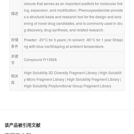
olecule that serves as an important scaffold for molecular link
ing, expansion, and modification. Phenoxyacetamide provide
描述
s a structural basis and research tool for the design and scre
ening of novel drug candidates, and is commonly used in dru
g discovery, drug synthesis, and related research.
存储
Powder: -20°C for 3 years | In solvent: -80°C for 1 year Shippi
条件
ng with blue ice/Shipping at ambient temperature.
关键
Compound Fr13926
字
High Solubility 3D Diversity Fragment Library
 | 
High Solubilit
相关
y Micro Fragment Library
 | 
High Solubility Fragment Library
 | 
库
High Solubility Polyfunctional Group Fragment Library
该产品被引用文献