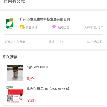
官网有文献
广州市左克生物科技发展有限公司
实名认证
钻石会员
入驻年限：
2
年
电话联系
联系人：
张芳菊
地址：
广州
相关推荐
plga MW:40000
询价
化合物 BLZ945【953769-46-5】
￥231