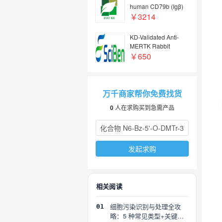
human CD79b (Igβ)
￥3214
KD-Validated Anti-
MERTK Rabbit
mAb（KD&nbsp;KO验
￥650
证抗体，高特异性）
万千商家帮你免费找货
0
人在求购买到急需产品
发起求购
相关阅读
细胞污染识别与处理全攻
01
略：5 种常见类型+关键误