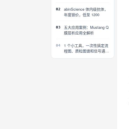
区
abinScience 体内级抗体，
02
年度锁价，低至 1200
五大应用案例：Mustang Q
03
膜层析应用全解析
1 个小工具，一次性搞定流
04
程图、质粒图谱和信号通路
图