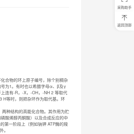
采购助手
返回顶部
0
元
试
用
关
注
研
选
菌
环
化合物
的环上原子编号，除个别稠杂
号为1。有时也以希腊字母α、β及γ
连有-R，-
X
，-OH，-NH 2 等取代
 3 H等时，则把杂环作为取代基。环
）两种结构的高能
化合物
。其作用为贮
例如磷酸烯醇丙酮酸）以及合成反应的中
周期的第一阶段上（例如钠钾 ATP酶的羧
例外。