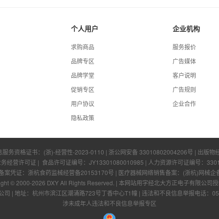
个人用户
企业机构
求购商品
服务报价
品牌专区
广告媒体
品牌学堂
客户说明
促销专区
广告规则
用户协议
企业合作
隐私政策
息服务资格证书：
(浙)-经营性-2023-0110
|
浙公网安备 33010802004206号
| 出版物
业务经营许可证
| 食品许可证编号：
JY13301080010985
| 人力资源许可证编号：
330
凭证：浙杭食药监械经营备20153170号 | 医疗器械网络销售备案：(浙杭)网械企备字[
ight © 2000-
2026
DXY All Rights Reserved.
|
本网站用字经北大方正电子有限公司授
公司
|
地址：杭州市滨江区潮涌路723号丁香中心T1幢
|
违法和不良信息举报电话：0571-
涉未成年人违法和不良信息举报专区