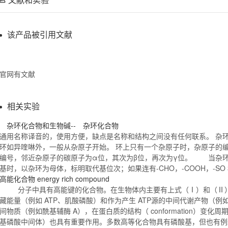
该产品被引用文献
官网有文献
相关实验
杂环
化合物
和生物碱-- 杂环
化合物
通用名称译音的，使用方便，缺点是名称和结构之间没有任何联系。 杂
环如异喹啉外，一般从杂原子开始。 环上只有一个杂原子时，杂原子的编
编号，邻近杂原子的碳原子为α位，其次为β位，再次为γ位。 当杂环上
基时，以杂环为母体，标明取代基位次；如果连有-CHO，-COOH，-SO
高能
化合物
energy rich compound
分子中具有高能键的
化合物
。在生物体内主要有上式（Ⅰ）和（Ⅱ
藏能量（例如 ATP、肌酸磷酸）和作为产生 ATP源的中间代谢产物（
间物质（例如酰基辅酶 A），在蛋白质的结构（ conformation）变化
基磷酸中间体）也具有重要作用。多数高等
化合物
具有磷酸基，但也有