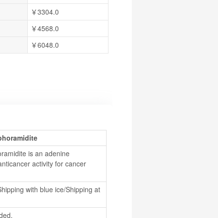
￥3304.0
￥4568.0
￥6048.0
phoramidite
midite is an adenine 
nticancer activity for cancer 
hipping with blue ice/Shipping at 
ded.