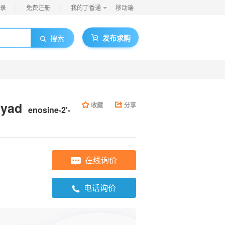
|
|
录
免费注册
我的丁香通
移动端
发布求购
搜索
xyad
收藏
分享
enosine-2'-
在线询价
电话询价