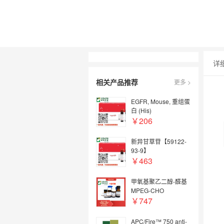
详
相关产品推荐
更多 >
EGFR, Mouse, 重组蛋
白 (His)
￥206
新异甘草苷【59122-
93-9】
￥463
甲氧基聚乙二醇-醛基
MPEG-CHO
PEG2000
￥747
APC/Fire™ 750 anti-