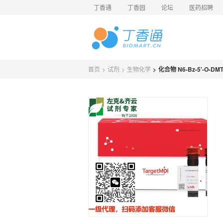
丁香通
丁香园
论坛
医药招聘
首页
>
试剂
>
生物化学
>
化合物 N6-Bz-5'-O-DMTr