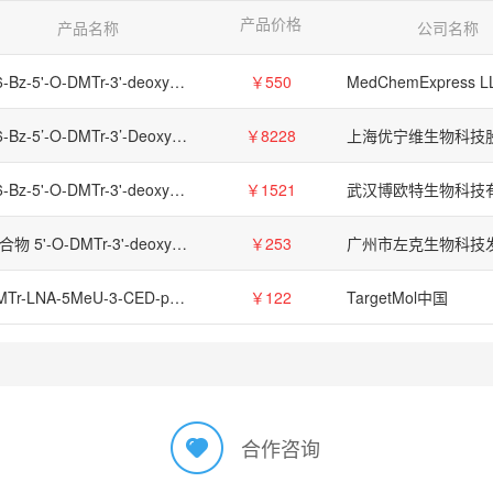
产品价格
产品名称
公司名称
N6-Bz-5'-O-DMTr-3'-deoxyadenosine-2'-O-CED-phosphoramidite,207347-42-0
￥550
MedChemExpress L
N6-Bz-5’-O-DMTr-3’-Deoxyadenosine-2’-O-CED-Phosphoramidite
￥8228
N6-Bz-5'-O-DMTr-3'-deoxyadenosine-2'-O-CED-phosphoramidite，orb1907885，Biorbyt
￥1521
武汉博欧特生物科技
化合物 5'-O-DMTr-3'-deoxyuridine 2'-CED phosphoramidite【161503-98-6】
￥253
DMTr-LNA-5MeU-3-CED-phosphoramidite
￥122
TargetMol中国
合作咨询