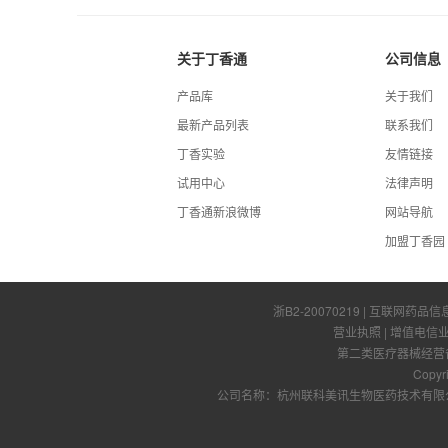
关于丁香通
公司信息
产品库
关于我们
最新产品列表
联系我们
丁香实验
友情链接
试用中心
法律声明
丁香通新浪微博
网站导航
加盟丁香园
浙B2-20070219
| 互联网药品信
营业执照
|
增值电信
第二类医疗器械经营备案
Copyr
公司名称：杭州联科美讯生物医药技术有限