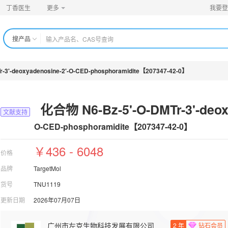
丁香医生
更多
我要登
搜产品
-3'-deoxyadenosine-2'-O-CED-phosphoramidite【207347-42-0】
化合物 N6-Bz-5'-O-DMTr-3'-deo
文献支持
O-CED-phosphoramidite【207347-42-0】
￥436 - 6048
价格
品牌
TargetMol
货号
TNU1119
更新日期
2026年07月07日
广州市左克生物科技发展有限公司
2
年
钻石会员