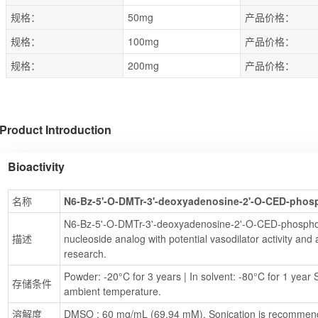
规格：
50mg
产品价格：
规格：
100mg
产品价格：
规格：
200mg
产品价格：
Product Introduction
Bioactivity
名称
N6-Bz-5'-O-DMTr-3'-deoxyadenosine-2'-O-CED-phos
N6-Bz-5'-O-DMTr-3'-deoxyadenosine-2'-O-CED-phosphora
描述
nucleoside analog with potential vasodilator activity and a
research.
Powder: -20°C for 3 years | In solvent: -80°C for 1 year S
存储条件
ambient temperature.
溶解度
DMSO : 60 mg/mL (69.94 mM), Sonication is recommen