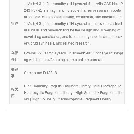
1-Methyl-3-(trifluoromethyl)-1H-pyrazol-5-ol ,with CAS No. 12
2431-37-2, is a fragment molecule that serves as an importa
nt scaffold for molecular linking, expansion, and modification. 
描述
1-Methyl-3-(trifluoromethyl)-1H-pyrazol-5-ol provides a struct
ural basis and research tool for the design and screening of 
novel drug candidates, and is commonly used in drug discov
ery, drug synthesis, and related research.
存储
Powder: -20°C for 3 years | In solvent: -80°C for 1 year Shippi
条件
ng with blue ice/Shipping at ambient temperature.
关键
Compound Fr13818
字
High Solubility FragLite Fragment Library
 | 
Mini Electrophilic 
相关
Heterocyclic Fragment Library
 | 
High Solubility Fragment Libr
库
ary
 | 
High Solubility Pharmacophore Fragment Library