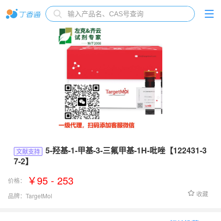
5-羟基-1-甲基-3-三氟甲基-1H-吡唑【122431-3
文献支持
7-2】
￥95 - 253
价格：
收藏
品牌：
TargetMol
货号：
Fr13818