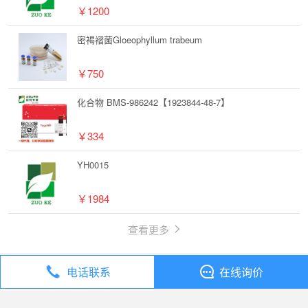
￥1200
密褐褶菌Gloeophyllum trabeum
￥750
化合物 BMS-986242【1923844-48-7】
￥334
YH0015
￥1984
查看更多
电话联系
在线询价
丁香通
全部分类
试剂
5-羟基-1-甲基-3-三氟甲基-1H-吡唑【122431-37-2】