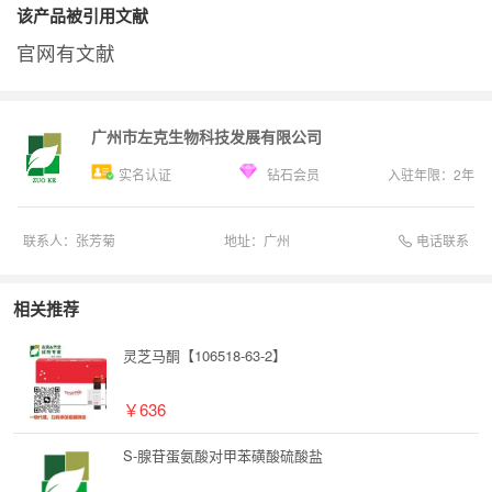
该产品被引用文献
官网有文献
广州市左克生物科技发展有限公司
实名认证
钻石会员
入驻年限：
2
年
电话联系
联系人：
张芳菊
地址：
广州
相关推荐
灵芝马酮【106518-63-2】
￥636
S-腺苷蛋氨酸对甲苯磺酸硫酸盐