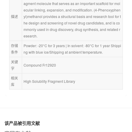
agment molecule that serves as an important scaffold for mol
ecular linking, expansion, and modification. (4-Phenoxyphen
描述
yl)methanol provides a structural basis and research tool for t
he design and screening of novel drug candidates, and is co
mmonly used in drug discovery, drug synthesis, and related r
esearch.
存储
Powder: -20°C for 3 years | In solvent: -80°C for 1 year Shippi
条件
ng with blue ice/Shipping at ambient temperature.
关键
Compound Fr12920
字
相关
High Solubility Fragment Library
库
该产品被引用文献