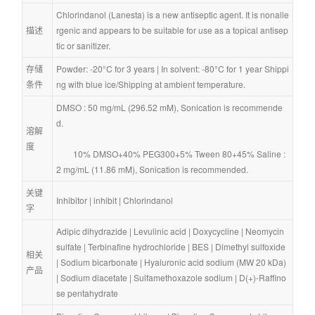
Chlorindanol (Lanesta) is a new antiseptic agent. It is nonalle
描述
rgenic and appears to be suitable for use as a topical antisep
tic or sanitizer.
存储
Powder: -20°C for 3 years | In solvent: -80°C for 1 year Shippi
条件
ng with blue ice/Shipping at ambient temperature.
DMSO : 50 mg/mL (296.52 mM), Sonication is recommende
d.
溶解
度
        10% DMSO+40% PEG300+5% Tween 80+45% Saline : 
2 mg/mL (11.86 mM), Sonication is recommended.
关键
Inhibitor
 | 
inhibit
 | 
Chlorindanol
字
Adipic dihydrazide
 | 
Levulinic acid
 | 
Doxycycline
 | 
Neomycin 
sulfate
 | 
Terbinafine hydrochloride
 | 
BES
 | 
Dimethyl sulfoxide
相关
| 
Sodium bicarbonate
 | 
Hyaluronic acid sodium (MW 20 kDa)
产品
| 
Sodium diacetate
 | 
Sulfamethoxazole sodium
 | 
D(+)-Raffino
se pentahydrate