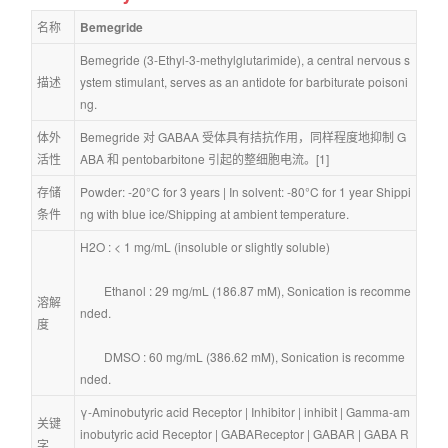
名称
Bemegride
Bemegride (3-Ethyl-3-methylglutarimide), a central nervous s
描述
ystem stimulant, serves as an antidote for barbiturate poisoni
ng.
体外
Bemegride 对 GABAA 受体具有拮抗作用，同样程度地抑制 G
活性
ABA 和 pentobarbitone 引起的整细胞电流。[1]
存储
Powder: -20°C for 3 years | In solvent: -80°C for 1 year Shippi
条件
ng with blue ice/Shipping at ambient temperature.
H2O : < 1 mg/mL (insoluble or slightly soluble)
        Ethanol : 29 mg/mL (186.87 mM), Sonication is recomme
溶解
nded.
度
        DMSO : 60 mg/mL (386.62 mM), Sonication is recomme
nded.
γ-Aminobutyric acid Receptor
 | 
Inhibitor
 | 
inhibit
 | 
Gamma-am
关键
inobutyric acid Receptor
 | 
GABAReceptor
 | 
GABAR
 | 
GABA R
字