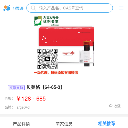
贝美格【64-65-3】
文献支持
￥128 - 685
价格：
收藏
品牌：
TargetMol
货号：
T1396
相关推荐
产品详情
商家信息