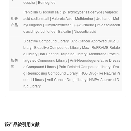
eceptor
 | 
Bemegride
Penicillin G sodium salt
 | 
p-Hydroxybenzaldehyde
 | 
Valproic 
相关
acid sodium salt
 | 
Valproic Acid
 | 
Methionine
 | 
Urethane
 | 
Met
产品
hyl eugenol
 | 
Dihydromyricetin
 | 
(-)-α-Pinene
 | 
Imidazoleaceti
c acid hydrochloride
 | 
Baicalin
 | 
Nipecotic acid
Bioactive Compound Library
 | 
Anti-Cancer Approved Drug Li
brary
 | 
Bioactive Compounds Library Max
 | 
ReFRAME Relate
d Library
 | 
Ion Channel Targeted Library
 | 
Membrane Protein-
相关
targeted Compound Library
 | 
Anti-Neurodegenerative Diseas
库
e Compound Library
 | 
Pain-Related Compound Library
 | 
Dru
g Repurposing Compound Library
 | 
RO5 Drug-like Natural Pr
oduct Library
 | 
Anti-Cancer Drug Library
 | 
NMPA-Approved D
rug Library
该产品被引用文献