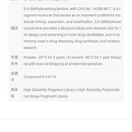
3,4-(Methylenedioxy)aniline ,with CAS No. 14268-66-7, is a f
ragment molecule that serves as an important scaffold for mo
lecular linking, expansion, and modification. 3,4-(Methylened
描述
ioxy)aniline provides a structural basis and research tool for t
he design and screening of novel drug candidates, and is co
mmonly used in drug discovery, drug synthesis, and related r
esearch.
存储
Powder: -20°C for 3 years | In solvent: -80°C for 1 year Shippi
条件
ng with blue ice/Shipping at ambient temperature.
关键
Compound Fr13714
字
相关
High Solubility Fragment Library
 | 
High Solubility Polyfunctio
库
nal Group Fragment Library