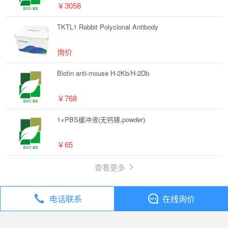
￥3058
TKTL1 Rabbit Polyclonal Antibody
询价
Biotin anti-mouse H-2Kb/H-2Db
￥768
1×PBS缓冲液(无钙镁,powder)
￥65
查看更多
电话联系
在线询价
丁香通
全部分类
试剂
3,4-亚甲二氧基苯胺【14268-66-7】