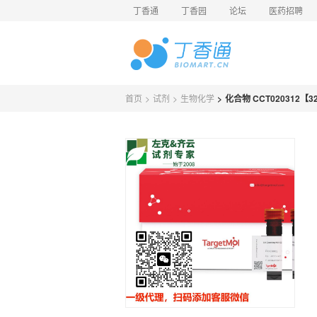
丁香通
丁香园
论坛
医药招聘
首页
>
试剂
>
生物化学
>
化合物 CCT020312【32