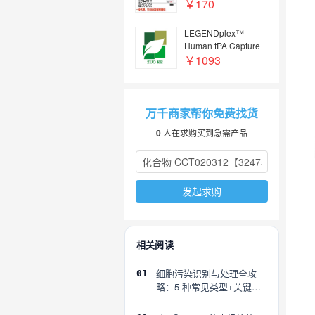
￥170
LEGENDplex™
Human tPA Capture
Bead A10, 13X
￥1093
万千商家帮你免费找货
0
人在求购买到急需产品
发起求购
相关阅读
细胞污染识别与处理全攻
01
略：5 种常见类型+关键误
区