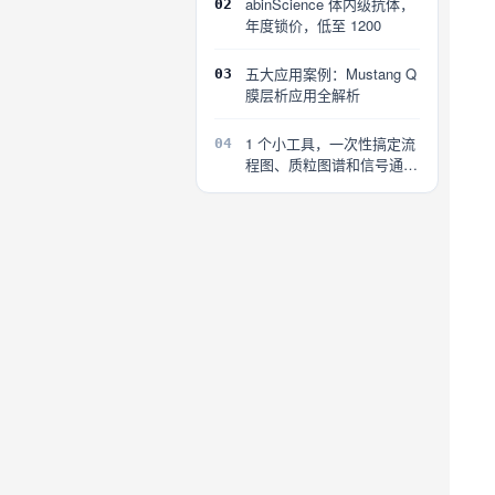
abinScience 体内级抗体，
02
年度锁价，低至 1200
五大应用案例：Mustang Q
03
膜层析应用全解析
1 个小工具，一次性搞定流
04
程图、质粒图谱和信号通路
图