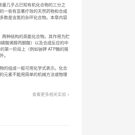
数量几乎占已知有机
化合物
的三分之
的一些有显著疗效的天然药物和合成
多数是含氮的杂环
化合物
。本章内容
）两种结构的高能
化合物
。其作用为贮
例如磷酸烯醇丙酮酸）以及合成反应的中
周期的第一阶段上（例如钠钾 ATP酶的羧
例外。
物
的组成一般可用化学式表示。
化合
的元素不能用简单的机械方法或物理
查看更多相关实验 >