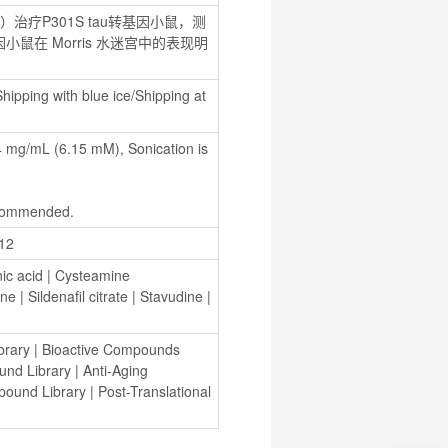
周）治疗P301S tau转基因小鼠，测
基因小鼠在 Morris 水迷宫中的表现明
hipping with blue ice/Shipping at 
/mL (6.15 mM), Sonication is 
recommended.
12
nic acid
 | 
Cysteamine 
ine
 | 
Sildenafil citrate
 | 
Stavudine
 | 
brary
 | 
Bioactive Compounds 
und Library
 | 
Anti-Aging 
pound Library
 | 
Post-Translational 