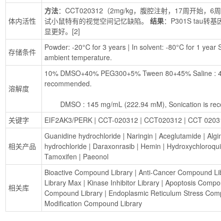
方法
：CCT020312（2mg/kg，腹腔注射，17周开始，6
体内活性
试小鼠特有的视觉空间记忆缺陷。 
结果
：P301S tau转
显更好。[2]
Powder: -20°C for 3 years | In solvent: -80°C for 1 year S
存储条件
ambient temperature.
10% DMSO+40% PEG300+5% Tween 80+45% Saline : 4 mg
recommended.
溶解度
        DMSO : 145 mg/mL (222.94 mM), Sonication is 
关键字
EIF2AK3/PERK
 | 
CCT-020312
 | 
CCT020312
 | 
CCT 0203
Guanidine hydrochloride
 | 
Naringin
 | 
Aceglutamide
 | 
Algi
相关产品
hydrochloride
 | 
Daraxonrasib
 | 
Hemin
 | 
Hydroxychloroqu
Tamoxifen
 | 
Paeonol
Bioactive Compound Library
 | 
Anti-Cancer Compound Li
Library Max
 | 
Kinase Inhibitor Library
 | 
Apoptosis Compo
相关库
Compound Library
 | 
Endoplasmic Reticulum Stress Com
Modification Compound Library