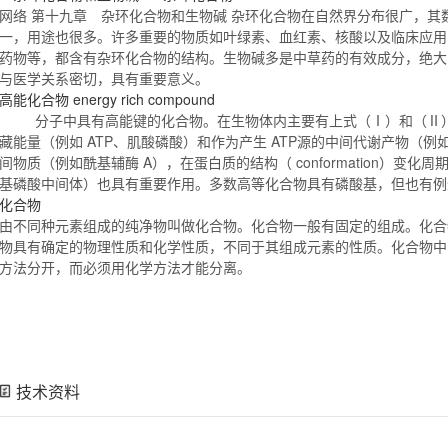
网络 第十九章 杂环
化合物
和生物碱 杂环
化合物
在自然界分布很广，其
一，用途也很多。许多重要的物质如叶绿素、血红素、核酸以及临床应用
药物等，都含有杂环
化合物
的结构。生物碱多是中草药的有效成分，绝大
与医学关系密切，具有重要意义。
高能
化合物
energy rich compound
分子中具有高能键的
化合物
。在生物体内主要有上式（Ⅰ）和（Ⅱ
藏能量（例如 ATP、肌酸磷酸）和作为产生 ATP源的中间代谢产物（
间物质（例如酰基辅酶 A），在蛋白质的结构（ conformation）变化
基磷酸中间体）也具有重要作用。多数高等
化合物
具有磷酸基，但也有
化合物
由不同种元素组成的纯净物叫做
化合物
。
化合物
一般有固定的组成。
化合
物
具有确定的物理性质和化学性质，不同于其组成元素的性质。
化合物
中
方法分开，而必须用化学方法才能分离。
技术资料