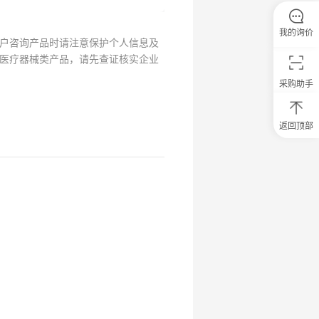
我的询价
户咨询产品时请注意保护个人信息及
医疗器械类产品，请先查证核实企业
采购助手
返回顶部
0
元
试
用
关
注
研
选
菌