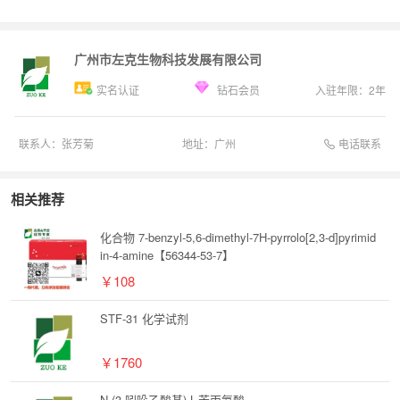
广州市左克生物科技发展有限公司
实名认证
钻石会员
入驻年限：
2
年
电话联系
联系人：
张芳菊
地址：
广州
相关推荐
化合物 7-benzyl-5,6-dimethyl-7H-pyrrolo[2,3-d]pyrimid
in-4-amine【56344-53-7】
￥108
STF-31 化学试剂
￥1760
N-(3-吲哚乙酸基)-L-苯丙氨酸