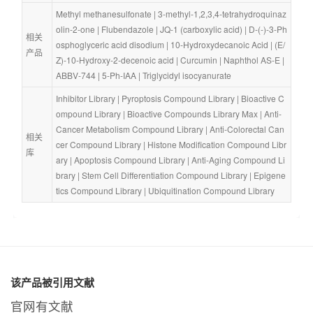
Methyl methanesulfonate
 | 
3-methyl-1,2,3,4-tetrahydroquinaz
olin-2-one
 | 
Flubendazole
 | 
JQ-1 (carboxylic acid)
 | 
D-(-)-3-Ph
相关
osphoglyceric acid disodium
 | 
10-Hydroxydecanoic Acid
 | 
(E/
产品
Z)-10-Hydroxy-2-decenoic acid
 | 
Curcumin
 | 
Naphthol AS-E
 | 
ABBV-744
 | 
5-Ph-IAA
 | 
Triglycidyl isocyanurate
Inhibitor Library
 | 
Pyroptosis Compound Library
 | 
Bioactive C
ompound Library
 | 
Bioactive Compounds Library Max
 | 
Anti-
Cancer Metabolism Compound Library
 | 
Anti-Colorectal Can
相关
cer Compound Library
 | 
Histone Modification Compound Libr
库
ary
 | 
Apoptosis Compound Library
 | 
Anti-Aging Compound Li
brary
 | 
Stem Cell Differentiation Compound Library
 | 
Epigene
tics Compound Library
 | 
Ubiquitination Compound Library
该产品被引用文献
官网有文献