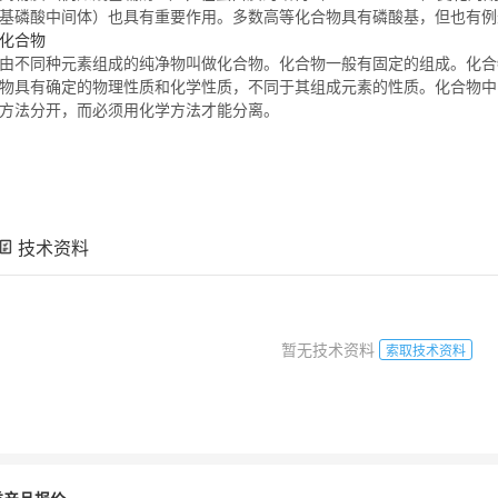
基磷酸中间体）也具有重要作用。多数高等
化合物
具有磷酸基，但也有
化合物
由不同种元素组成的纯净物叫做
化合物
。
化合物
一般有固定的组成。
化合
物
具有确定的物理性质和化学性质，不同于其组成元素的性质。
化合物
中
方法分开，而必须用化学方法才能分离。
技术资料
暂无技术资料
索取技术资料
类产品报价