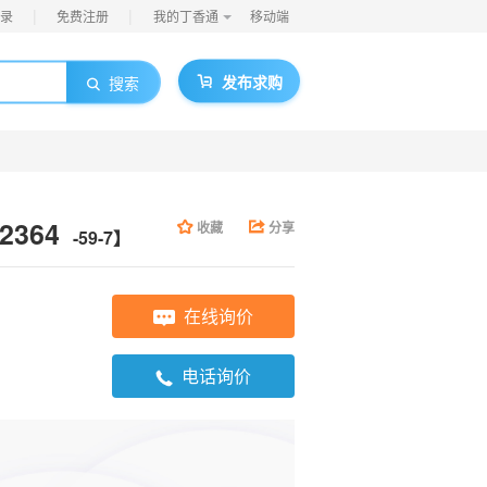
|
|
录
免费注册
我的丁香通
移动端
发布求购
搜索
2364
收藏
分享
-59-7】
在线询价
电话询价