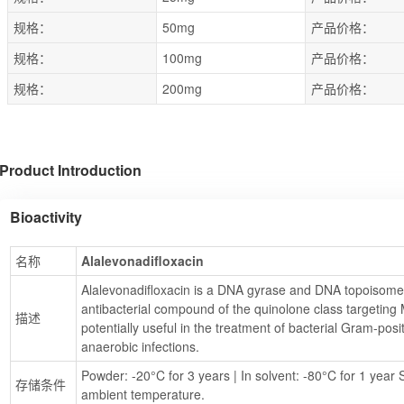
规格：
50mg
产品价格：
规格：
100mg
产品价格：
规格：
200mg
产品价格：
Product Introduction
Bioactivity
名称
Alalevonadifloxacin
Alalevonadifloxacin is a DNA gyrase and DNA topoisomera
antibacterial compound of the quinolone class targeting 
描述
potentially useful in the treatment of bacterial Gram-pos
anaerobic infections.
Powder: -20°C for 3 years | In solvent: -80°C for 1 year S
存储条件
ambient temperature.