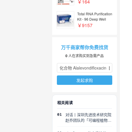
2】
￥164
Total RNA Purification
Kit - 96 Deep Well
Plate Format Dx
￥9157
万千商家帮你免费找货
0
人在求购买到急需产品
发起求购
相关阅读
对话丨深圳先进技术研究院
01
赵乔团队的「可编程植物」
探索