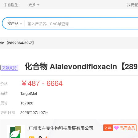
丁香医生
更多
我要登
搜产品
cin【2892364-59-7】
化合物 Alalevondifloxacin【289
文献支持
￥487 - 6664
价格
品牌
TargetMol
货号
T67826
更新日期
2026年07月07日
广州市左克生物科技发展有限公司
2
年
钻石会员