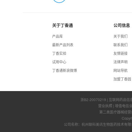
关于丁香通
公司信息
产品库
关于我们
最新产品列表
联系我们
丁香实验
友情链接
试用中心
法律声明
丁香通新浪微博
网站导航
加盟丁香园
浙B2-20070219
| 互联网药品信
营业执照
|
增值电信
第二类医疗器械经营备案
Copyr
公司名称：杭州联科美讯生物医药技术有限