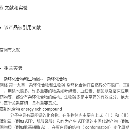
文献和实验
该产品被引用文献
官网有文献
相关实验
杂环
化合物
和生物碱-- 杂环
化合物
网络 第十九章 杂环
化合物
和生物碱 杂环
化合物
在自然界分布很广，其
一，用途也很多。许多重要的物质如叶绿素、血红素、核酸以及临床应用
药物等，都含有杂环
化合物
的结构。生物碱多是中草药的有效成分，绝大
与医学关系密切，具有重要意义。
高能
化合物
energy rich compound
分子中具有高能键的
化合物
。在生物体内主要有上式（Ⅰ）和（Ⅱ
藏能量（例如 ATP、肌酸磷酸）和作为产生 ATP源的中间代谢产物（
间物质（例如酰基辅酶 A），在蛋白质的结构（ conformation）变化