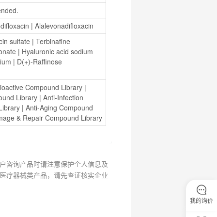
ended.
difloxacin
 | 
Alalevonadifloxacin
in sulfate
 | 
Terbinafine 
onate
 | 
Hyaluronic acid sodium 
dium
 | 
D(+)-Raffinose 
ioactive Compound Library
 | 
ound Library
 | 
Anti-Infection 
Library
 | 
Anti-Aging Compound 
age & Repair Compound Library
户咨询产品时请注意保护个人信息及
医疗器械类产品，请先查证核实企业
我的询价