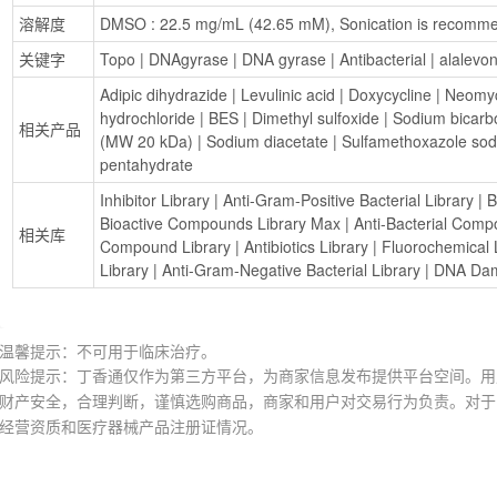
溶解度
DMSO : 22.5 mg/mL (42.65 mM), Sonication is recomm
关键字
Topo
 | 
DNAgyrase
 | 
DNA gyrase
 | 
Antibacterial
 | 
alalevon
Adipic dihydrazide
 | 
Levulinic acid
 | 
Doxycycline
 | 
Neomyc
hydrochloride
 | 
BES
 | 
Dimethyl sulfoxide
 | 
Sodium bicarb
相关产品
(MW 20 kDa)
 | 
Sodium diacetate
 | 
Sulfamethoxazole so
pentahydrate
Inhibitor Library
 | 
Anti-Gram-Positive Bacterial Library
 | 
B
Bioactive Compounds Library Max
 | 
Anti-Bacterial Comp
相关库
Compound Library
 | 
Antibiotics Library
 | 
Fluorochemical 
Library
 | 
Anti-Gram-Negative Bacterial Library
 | 
DNA Dam
温馨提示：不可用于临床治疗。
风险提示：丁香通仅作为第三方平台，为商家信息发布提供平台空间。用
财产安全，合理判断，谨慎选购商品，商家和用户对交易行为负责。对于
经营资质和医疗器械产品注册证情况。