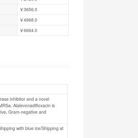
￥3656.0
￥4968.0
￥6664.0
se inhibitor and a novel 
MRSa. Alalevonadifloxacin is 
itive, Gram-negative and 
hipping with blue ice/Shipping at 