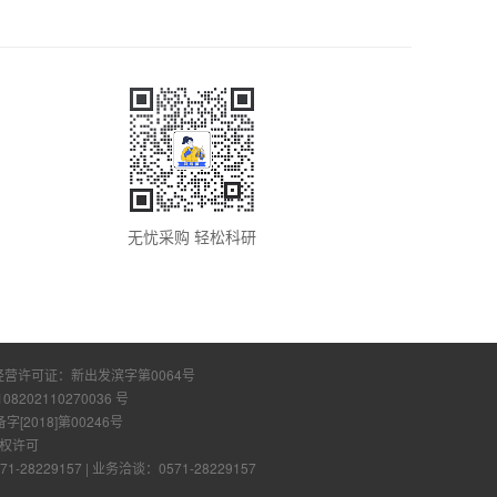
无忧采购 轻松科研
经营许可证：
新出发滨字第0064号
108202110270036 号
2018]第00246号
权许可
28229157
|
业务洽谈：0571-28229157