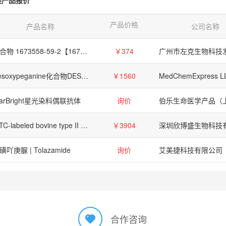
产品价格
产品名称
公司名称
化合物 1673558-59-2【1673558-59-2】
￥374
Desoxypeganine化合物DESOXYPEGANINE,495-59-0
￥1560
MedChemExpress L
tarBright星光染料偶联抗体
询价
FITC-labeled bovine type II collagen substrate, 10 mg
￥3904
深圳欣博盛生物科技
磺吖庚脲 | Tolazamide
询价
艾美捷科技有限公司
合作咨询