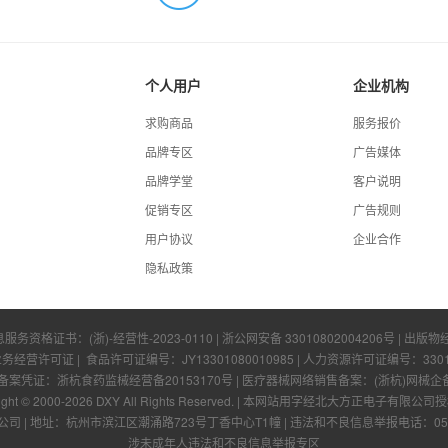
个人用户
企业机构
求购商品
服务报价
品牌专区
广告媒体
品牌学堂
客户说明
促销专区
广告规则
用户协议
企业合作
隐私政策
息服务资格证书：
(浙)-经营性-2023-0110
|
浙公网安备 33010802004206号
| 出版物
业务经营许可证
| 食品许可证编号：
JY13301080010985
| 人力资源许可证编号：
330
凭证：浙杭食药监械经营备20153170号 | 医疗器械网络销售备案：(浙杭)网械企备字[
ight © 2000-
2026
DXY All Rights Reserved.
|
本网站用字经北大方正电子有限公司授
公司
|
地址：杭州市滨江区潮涌路723号丁香中心T1幢
|
违法和不良信息举报电话：0571-
涉未成年人违法和不良信息举报专区