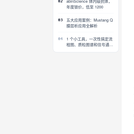
abinScience 体内级抗体，
02
年度锁价，低至 1200
五大应用案例：Mustang Q
03
膜层析应用全解析
1 个小工具，一次性搞定流
04
程图、质粒图谱和信号通路
图