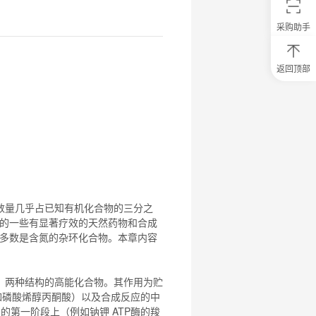
采购助手
返回顶部
0
元
试
用
关
注
研
选
菌
数量几乎占已知有机
化合物
的三分之
的一些有显著疗效的天然药物和合成
多数是含氮的杂环
化合物
。本章内容
）两种结构的高能
化合物
。其作用为贮
例如磷酸烯醇丙酮酸）以及合成反应的中
周期的第一阶段上（例如钠钾 ATP酶的羧