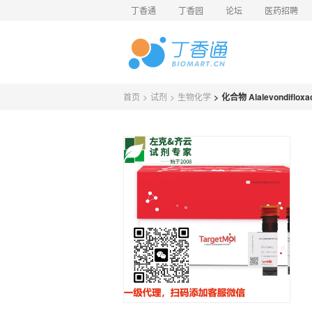
丁香通
丁香园
论坛
医药招聘
首页
>
试剂
>
生物化学
>
化合物 Alalevondifloxa