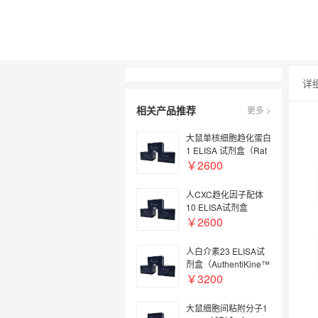
详
相关产品推荐
更多 >
大鼠单核细胞趋化蛋白
1 ELISA 试剂盒（Rat
MCP-1/CCL2 ELISA
￥2600
Kit）
人CXC趋化因子配体
10 ELISA试剂盒
（Human CXCL10/IP-
￥2600
10 ELISA Kit）
人白介素23 ELISA试
剂盒（AuthentiKine™
Human IL-23 ELISA
￥3200
Kit）
大鼠细胞间粘附分子1