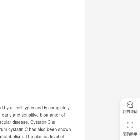
d by all cell types and is completely
我的询价
 early and sensitive biomarker of
scular disease. Cystatin C is
serum cystatin C has also been shown
采购助手
f metabolism. The plasma level of