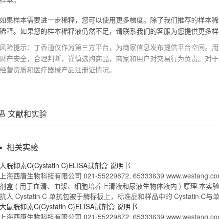
如果样本需要进一步稀释，您可以使用更多梯度。除了我们推荐的样本稀
稀释。如果您的样本稀释液仍然不足，请联系我们的客服为您提供更多样
风险提示：丁香通仅作为第三方平台，为商家信息发布提供平台空间。用
财产安全，合理判断，谨慎选购商品，商家和用户对交易行为负责。对于
经营资质和医疗器械产品注册证情况。
文献和实验
相关实验
人
胱抑素C
(
Cystatin
C
)
ELISA
试剂盒
说明书
上海西唐生物科技有限公司 021-55229872, 65333639 www.westang.c
剂盒
( 用于血清、血浆、细胞培养上清液和尿液生物体液内 ) 原理 本实验
抗人
Cystatin
C
单抗包被于酶标板上，标准品和样品中的
Cystatin
C
与
大鼠
胱抑素C
(
Cystatin
C
)
ELISA
试剂盒
说明书
上海西唐生物科技有限公司 021-55229872, 65333639 www.westang