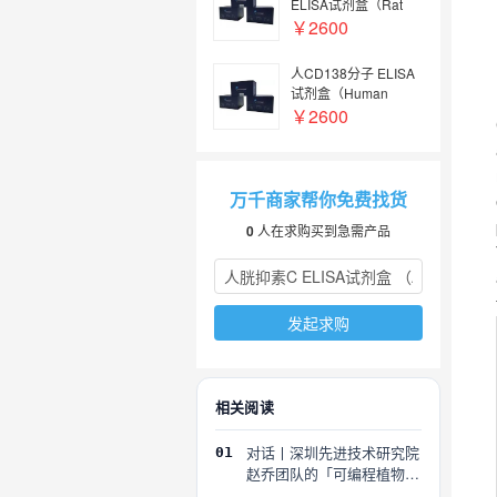
ELISA试剂盒（Rat
ICAM-1/CD54 ELISA
￥2600
Kit）
人CD138分子 ELISA
试剂盒（Human
CD138/Syndecan-1
￥2600
ELISA Kit）
万千商家帮你免费找货
0
人在求购买到急需产品
发起求购
相关阅读
对话丨深圳先进技术研究院
01
赵乔团队的「可编程植物」
探索