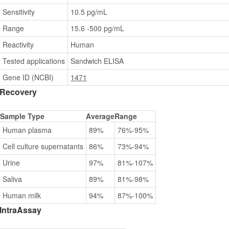
Sensitivity
10.5 pg/mL
Range
15.6 -500 pg/mL
Reactivity
Human
Tested applications
Sandwich ELISA
Gene ID (NCBI)
1471
Recovery
Sample Type
Average
Range
Human plasma
89%
76%-95%
Cell culture supernatants
86%
73%-94%
Urine
97%
81%-107%
Saliva
89%
81%-98%
Human milk
94%
87%-100%
IntraAssay