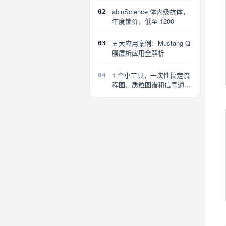
abinScience 体内级抗体，
02
年度锁价，低至 1200
五大应用案例：Mustang Q
03
膜层析应用全解析
1 个小工具，一次性搞定流
04
程图、质粒图谱和信号通路
图