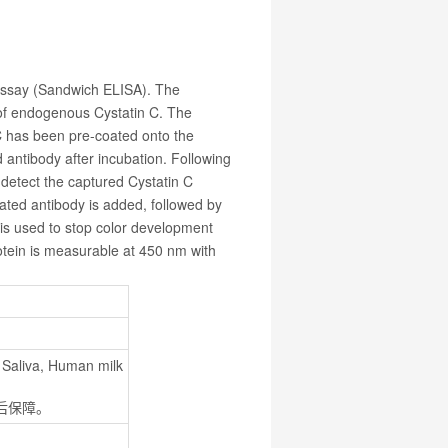
ssay (Sandwich ELISA). The
s of endogenous Cystatin C. The
C has been pre-coated onto the
 antibody after incubation. Following
 detect the captured Cystatin C
ated antibody is added, followed by
 is used to stop color development
rotein is measurable at 450 nm with
, Saliva, Human milk
售后保障。