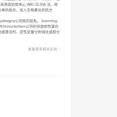
采用双抗体夹心 ABC-
ELISA
法。用
与单抗结合，加入生物素化的抗大
gns公司网页就有。 licanming
拿大Immunechem公司的非放射性蛋白
剂或激活剂、定性定量分析纯化或部分
查看更多相关实验 >