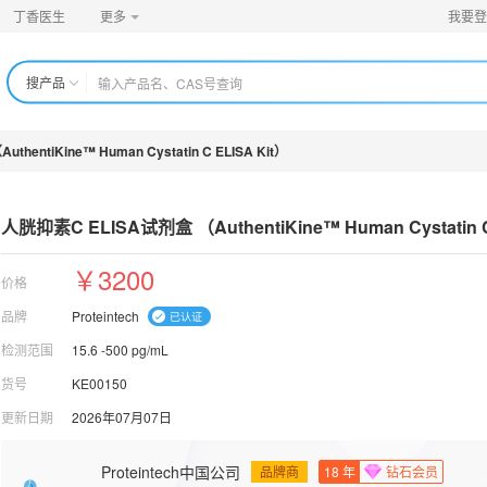
丁香医生
更多
我要登
搜产品
entiKine™ Human Cystatin C ELISA Kit）
人胱抑素C ELISA试剂盒 （AuthentiKine™ 
Human Cystatin 
￥3200
价格
品牌
Proteintech
检测范围
15.6 -500 pg/mL
货号
KE00150
更新日期
2026年07月07日
Proteintech中国公司
品牌商
18
年
钻石会员