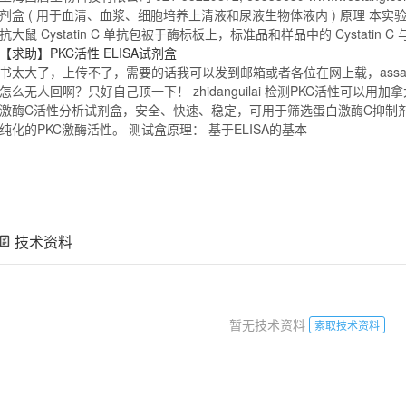
剂盒
( 用于血清、血浆、细胞培养上清液和尿液生物体液内 ) 原理 本实验
抗大鼠
Cystatin
C
单抗包被于酶标板上，标准品和样品中的
Cystatin
C
【求助】PKC活性
ELISA
试剂盒
书太大了，上传不了，需要的话我可以发到邮箱或者各位在网上载，assaydesi
怎么无人回啊？只好自己顶一下！ zhidanguilai 检测PKC活性可以用加
激酶
C
活性分析
试剂盒
，安全、快速、稳定，可用于筛选蛋白激酶
C
抑制
纯化的PKC激酶活性。 测试盒原理： 基于
ELISA
的基本
技术资料
暂无技术资料
索取技术资料