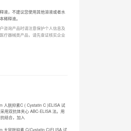
释液，不建议您使用其他溶液或者水
本稀释液。
户咨询产品时请注意保护个人信息及
医疗器械类产品，请先查证核实企业
om 人
胱抑素C
(
Cystatin
C
)
ELISA
试
采用双抗体夹心 ABC-
ELISA
法。用
单抗结合，加入
.com 大鼠胱抑素
C
(
Cystatin
C
)
ELISA
试