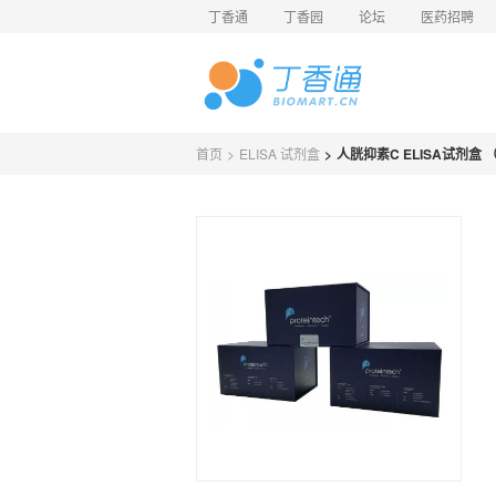
丁香通
丁香园
论坛
医药招聘
首页
>
ELISA 试剂盒
>
人胱抑素C ELISA试剂盒 （Auth