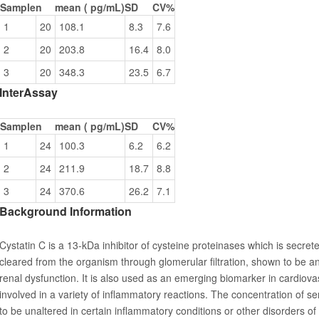
Sample
n
mean (
pg/mL
)
SD
CV%
1
20
108.1
8.3
7.6
2
20
203.8
16.4
8.0
3
20
348.3
23.5
6.7
InterAssay
Sample
n
mean (
pg/mL
)
SD
CV%
1
24
100.3
6.2
6.2
2
24
211.9
18.7
8.8
3
24
370.6
26.2
7.1
Background Information
Cystatin C is a 13-kDa inhibitor of cysteine proteinases which is secrete
cleared from the organism through glomerular filtration, shown to be an
renal dysfunction. It is also used as an emerging biomarker in cardiova
involved in a variety of inflammatory reactions. The concentration of 
to be unaltered in certain inflammatory conditions or other disorders o