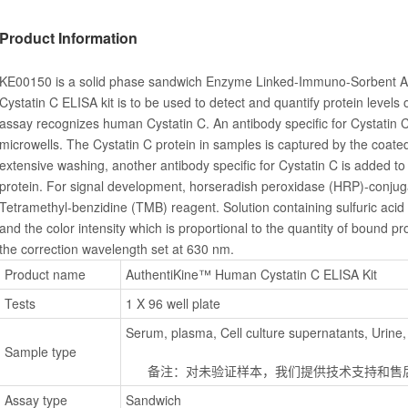
Product Information
KE00150 is a solid phase sandwich Enzyme Linked-Immuno-Sorbent A
Cystatin C ELISA kit is to be used to detect and quantify protein level
assay recognizes human Cystatin C. An antibody specific for Cystatin 
microwells. The Cystatin C protein in samples is captured by the coated
extensive washing, another antibody specific for Cystatin C is added to
protein. For signal development, horseradish peroxidase (HRP)-conjug
Tetramethyl-benzidine (TMB) reagent. Solution containing sulfuric acid
and the color intensity which is proportional to the quantity of bound p
the correction wavelength set at 630 nm.
Product name
AuthentiKine™ Human Cystatin C ELISA Kit
Tests
1 X 96 well plate
Serum, plasma, Cell culture supernatants, Urine
Sample type
      备注：对未验证样本，我们提供技术支持和
Assay type
Sandwich