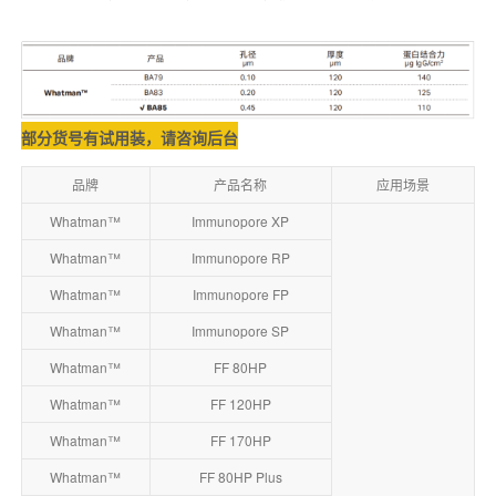
部分货号有试用装，请咨询后台
品牌
产品名称
应用场景
Whatman™
Immunopore XP
Whatman™
Immunopore RP
Whatman™
Immunopore FP
Whatman™
Immunopore SP
Whatman™
FF 80HP
Whatman™
FF 120HP
Whatman™
FF 170HP
Whatman™
FF 80HP Plus