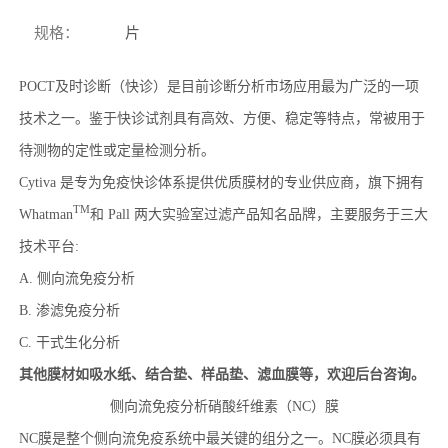
规格
：
片
POCT及时诊断（快诊）是目前诊断分析市场应用最为广泛的一项
技术之一。鉴于快诊试剂具有高效、方便、稳定等特点，常被用于
待测物的定性或定量检测分析。
Cytiva 是专为免疫快诊体系提供优质膜材的专业供应商，旗下拥有
TM
Whatman
和 Pall 两大实验室过滤产品知名品牌，主要服务于三大
技术平台:
A. 侧向流免疫分析
B. 渗滤免疫分析
C. 干式生化分析
其他膜材如吸水纸、结合垫、样品垫、滤血膜等，欢迎后台咨询。
侧向流免疫分析硝酸纤维素（NC）膜
NC膜是整个侧向流免疫系统中最关键的组分之一。NC膜必须具有