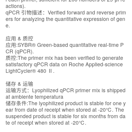
actions).
qPCR 引物描述：Verified forward and reverse prim
ers for analyzing the quantitative expression of gen
e.
应用 & 质控
应用:SYBR® Green-based quantitative real-time P
CR (qPCR).
质控:The primer mix has been verified to generate
satisfactory qPCR data on Roche Applied-science
LightCycler® 480 Ⅱ.
储存 & 运输
运输方式：Lyophilized qPCR primer mix is shipped
at ambiente temperatura
储存条件:The lyophilized product is stable for one y
ear from date of receipt when stored at -20℃. The
suspended product is stable for six months from da
te of receipt when stored at -20℃.