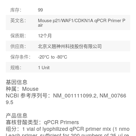
库存
：
99
英文名
：
Mouse p21/WAF1/CDKN1A qPCR Primer P
air
保质期
：
12个月
供应商
：
北京义翘神州科技股份有限公司
保存条件
：
-20℃ to -80℃
规格
：
1 Unit
基因信息
种属：Mouse
NCBI 参考序列号：NM_001111099.2, NM_00766
9.5
产品信息
寡核苷酸类型：qPCR Primers
组分：1 vial of lyophilized qPCR primer mix (1 nmo
l each primer, sufficient for 200 numbers of 25 μl re