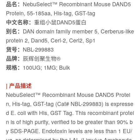
品名：
NebuSelect™ Recombinant Mouse DAND5
Protein, 55-185aa, His-tag, GST-tag
中文名称：
重组小鼠DAND5蛋白
别名：
DAN domain family member 5, Cerberus-like
protein 2, Dand5, Cerl-2, Cerl2, Sp1
货号：
NBL-299883
品牌：
辰辉创聚生物®️
规格：
100UG; 1MG; Bulk
| 产品描述
NebuSelect™ Recombinant Mouse DAND5 Protei
n, His-tag, GST-tag (Cat# NBL-299883) is expresse
d E. coli with His, GST Tag. This recombinant protei
n is of high purity, verified to be greater than 90% b
y SDS-PAGE. Endotoxin levels are less than 1 EU/
µg, as determined by the LAL (Limulus Amebocyte