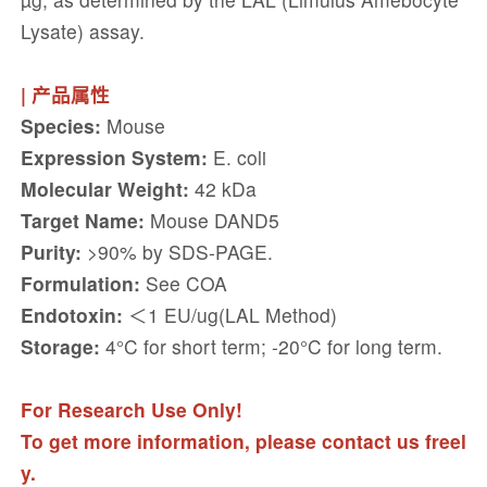
Lysate) assay.
| 产品属性
Species:
Mouse
Expression System:
E. coli
Molecular Weight:
42 kDa
Target Name:
Mouse DAND5
Purity:
>90% by SDS-PAGE.
Formulation:
See COA
Endotoxin:
＜1 EU/ug(LAL Method)
Storage:
4°C for short term; -20°C for long term.
For Research Use Only!
To get more information, please contact us freel
y.