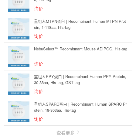
询价
重组人MTPN蛋白 | Recombinant Human MTPN Prot
ein, 1-118aa, His-tag
询价
NebuSelect™ Recombinant Mouse ADIPOQ, His-tag
询价
重组人PPY蛋白 | Recombinant Human PPY Protein,
30-88aa, His-tag, GST-tag
询价
重组人SPARC蛋白 | Recombinant Human SPARC Pr
otein, 18-303aa, His-tag
询价
查看更多