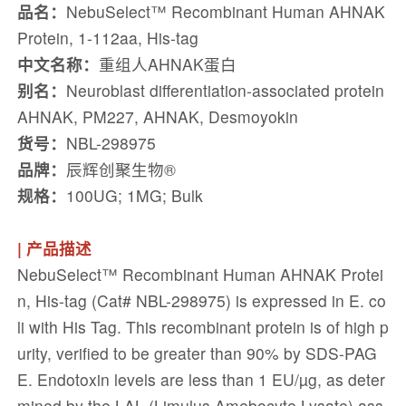
品名：
NebuSelect™ Recombinant Human AHNAK
Protein, 1-112aa, His-tag
中文名称：
重组人AHNAK蛋白
别名：
Neuroblast differentiation-associated protein
AHNAK, PM227, AHNAK, Desmoyokin
货号：
NBL-298975
品牌：
辰辉创聚生物®️
规格：
100UG; 1MG; Bulk
| 产品描述
NebuSelect™ Recombinant Human AHNAK Protei
n, His-tag (Cat# NBL-298975) is expressed in E. co
li with His Tag. This recombinant protein is of high p
urity, verified to be greater than 90% by SDS-PAG
E. Endotoxin levels are less than 1 EU/µg, as deter
mined by the LAL (Limulus Amebocyte Lysate) ass