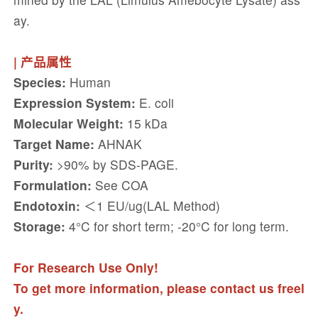
ay.
| 产品属性
Species:
Human
Expression System:
E. coli
Molecular Weight:
15 kDa
Target Name:
AHNAK
Purity:
>90% by SDS-PAGE.
Formulation:
See COA
Endotoxin:
＜1 EU/ug(LAL Method)
Storage:
4°C for short term; -20°C for long term.
For Research Use Only!
To get more information, please contact us freel
y.