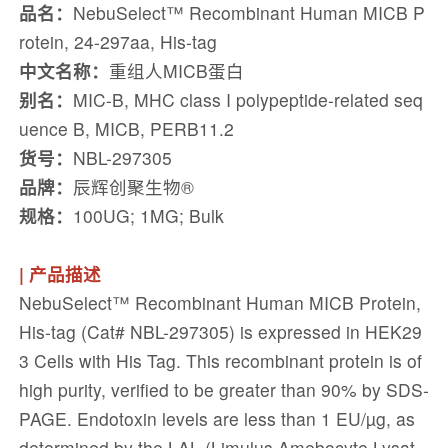
品名：
NebuSelect™ Recombinant Human MICB P
rotein, 24-297aa, His-tag
中文名称：
重组人MICB蛋白
别名：
MIC-B, MHC class I polypeptide-related seq
uence B, MICB, PERB11.2
货号：
NBL-297305
品牌：
辰辉创聚生物®️
规格：
100UG; 1MG; Bulk
| 产品描述
NebuSelect™ Recombinant Human MICB Protein,
His-tag (Cat# NBL-297305) is expressed in HEK29
3 Cells with His Tag. This recombinant protein is of
high purity, verified to be greater than 90% by SDS-
PAGE. Endotoxin levels are less than 1 EU/µg, as
determined by the LAL (Limulus Amebocyte Lysat