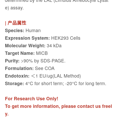
e) assay.
| 产品属性
Species:
Human
Expression System:
HEK293 Cells
Molecular Weight:
34 kDa
Target Name:
MICB
Purity:
>90% by SDS-PAGE.
Formulation:
See COA
Endotoxin:
＜1 EU/ug(LAL Method)
Storage:
4°C for short term; -20°C for long term.
For Research Use Only!
To get more information, please contact us freel
y.