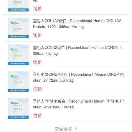
询价
重组人COL1A2蛋白 | Recombinant Human COL1A2
Protein, 1103-1366aa, His-tag
询价
重组人CCND2蛋白 | Recombinant Human CCND2, 1-
289aa, His-tag
询价
重组小鼠CIRBP蛋白 | Recombinant Mouse CIRBP Pr
otein, 2-172aa, GST-tag
询价
重组人PPM1K蛋白 | Recombinant Human PPM1K Pr
otein, 91-372aa, His-tag
询价
查看更多