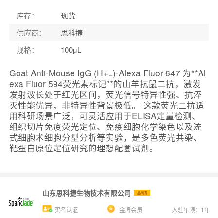
库存
：
现货
供应商
：
思科捷
规格
：
100μL
Goat Anti-Mouse IgG (H+L)-Alexa Fluor 647 为**Al
exa Fluor 594荧光素标记**的山羊抗鼠二抗，激发
发射波长处于红光区间，荧光信号特异性强、抗淬
灭性能优异，非特异性背景极低。 这款荧光二抗适
用科研场景广泛，可灵活应用于ELISA定量检测、
组织切片免疫荧光定位、免疫细胞化学染色以及流
式细胞术细胞分型分析等实验，是多色荧光共染、
靶蛋白原位定位研究的理想配套试剂。
山东思科捷生物技术有限公司
品牌商
实名认证
金牌会员
入驻年限：
1
年