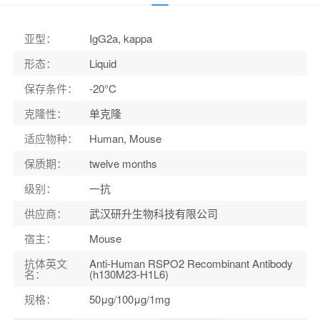
宿主
：
Mouse
适应物种
：
Human, Mouse
亚型
：
IgG2a, kappa
形态
：
Liquid
保存条件
：
-20°C
克隆性
：
单克隆
适应物种
：
Human, Mouse
保质期
：
twelve months
级别
：
一抗
供应商
：
武汉研升生物科技有限公司
宿主
：
Mouse
抗体英文
Anti-Human RSPO2 Recombinant Antibody
名
：
(h130M23-H1L6)
规格
：
50μg/100μg/1mg