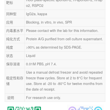
靶标
o2, RSPO2
同种型
IgG2a, kappa
应用
Blocking, in vitro, in vivo, SPR
内毒素水平
Please contact with the lab for this information.
纯化方式
Protein A/G purified from cell culture supernatant.
纯度
>90% as determined by SDS-PAGE.
状态
Liquid
保存溶液
0.01M PBS, pH 7.4.
Use a manual defrost freezer and avoid repeated 
稳定性和存
freeze thaw cycles. Store at 2 to 8°C for frequent 
储
use. Store at -20 to -80°C for twelve months from 
the date of receipt.
 说明
For research use only.