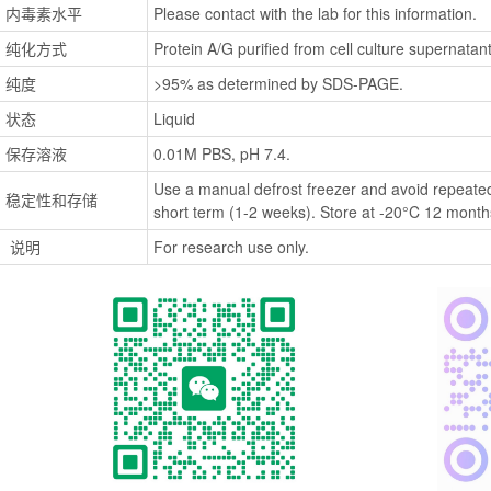
内毒素水平
Please contact with the lab for this information.
纯化方式
Protein A/G purified from cell culture supernatant
纯度
>95% as determined by SDS-PAGE.
状态
Liquid
保存溶液
0.01M PBS, pH 7.4.
Use a manual defrost freezer and avoid repeated
稳定性和存储
short term (1-2 weeks). Store at -20°C 12 months
 说明
For research use only.