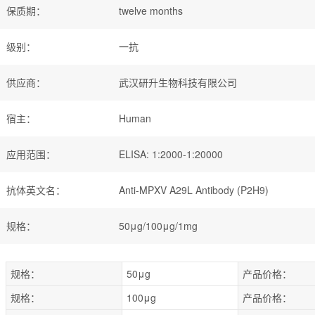
保质期
：
twelve months
级别
：
一抗
供应商
：
武汉研升生物科技有限公司
宿主
：
Human
应用范围
：
ELISA: 1:2000-1:20000
抗体英文名
：
Anti-MPXV A29L Antibody (P2H9)
规格
：
50μg/100μg/1mg
规格：
50μg
产品价格：
规格：
100μg
产品价格：