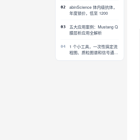
abinScience 体内级抗体，
02
年度锁价，低至 1200
五大应用案例：Mustang Q
03
膜层析应用全解析
1 个小工具，一次性搞定流
04
程图、质粒图谱和信号通路
图