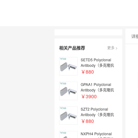
详
相关产品推荐
更多 >
SETD5 Polyclonal
Antibody（多克隆抗
体）, Biotin
￥880
conjugated | SETD5
Antibody, Biotin
GPAA1 Polyclonal
conjugated | SETD5
Antibody（多克隆抗
抗体, Biotin
体） | GPAA1
￥3900
conjugated
Antibody | GPAA1抗体
SZT2 Polyclonal
Antibody（多克隆抗
体） | SZT2 Antibody |
￥880
SZT2抗体
NXPH4 Polyclonal