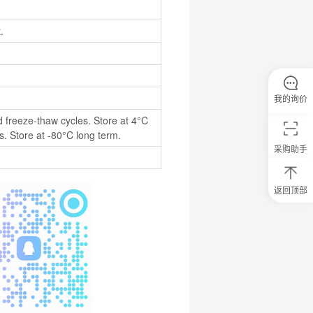
.
我的询价
 freeze-thaw cycles. Store at 4°C 
. Store at -80°C long term.
采购助手
返回顶部
0
元
试
用
关
注
研
选
菌