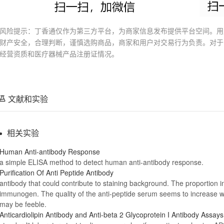
风险提示：丁香通仅作为第三方平台，为商家信息发布提供平台空间。用
财产安全，合理判断，谨慎选购商品，商家和用户对交易行为负责。对于
经营资质和医疗器械产品注册证情况。
文献和实验
相关实验
Human
Anti
-
antibody
Response
a simple ELISA method to detect human
anti
-
antibody
response.
Purification Of
Anti
Peptide
Antibody
antibody
that could contribute to staining background. The proportion i
immunogen. The quality of the
anti
-peptide serum seems to increase wit
may be feeble.
Anticardiolipin
Antibody
and
Anti
-beta 2 Glycoprotein I
Antibody
Assays