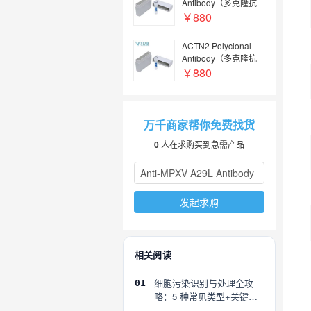
Antibody（多克隆抗
体） | NXPH4
￥880
Antibody | NXPH4抗
体
ACTN2 Polyclonal
Antibody（多克隆抗
体）, HRP conjugated
￥880
| ACTN2 Antibody,
HRP conjugated |
ACTN2抗体, HRP
conjugated
万千商家帮你免费找货
0
人在求购买到急需产品
发起求购
相关阅读
细胞污染识别与处理全攻
01
略：5 种常见类型+关键误
区