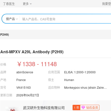
丁香医生
更多
我要登
搜产品
(P2H9)
Anti-MPXV A29L Antibody (P2H9)
￥1338 - 11148
价格
品牌
abinScience
应用范围
ELISA: 1:2000-1:20000
产地
France
宿主
Human
货号
VK415163
适应物种
Monkeypox virus (strain Zaire-96-I-16) (MPX)
更新日期
2026年04月27日
武汉研升生物科技有限公司
1
年
钻石会员