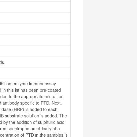
ids
hibition enzyme immunoassay 
 in this kit has been pre-coated 
ed to the appropriate microtiter 
d antibody specific to PTD. Next, 
idase (HRP) is added to each 
B substrate solution is added. The 
 by the addition of sulphuric acid 
ed spectrophotometrically at a 
ntration of PTD in the samples is 