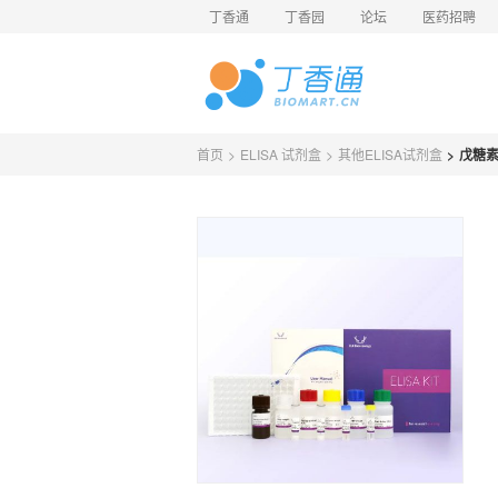
丁香通
丁香园
论坛
医药招聘
首页
>
ELISA 试剂盒
>
其他ELISA试剂盒
>
戊糖素(