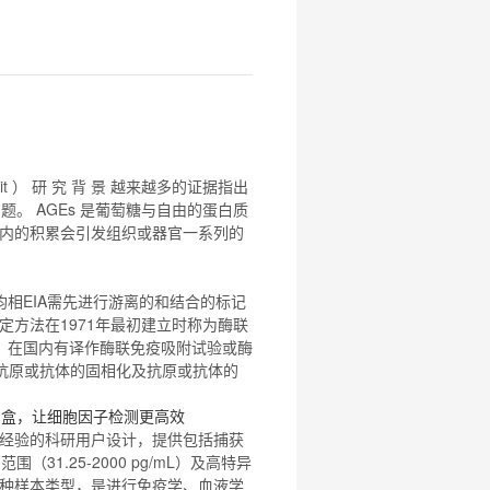
it
） 研 究 背 景 越来越多的证据指出
题。 AGEs 是葡萄糖与自由的蛋白质
内的积累会引发组织或器官一系列的
均相EIA需先进行游离的和结合的标记
方法在1971年最初建立时称为
酶联
，在国内有译作
酶联免疫吸附
试验或酶
抗原或抗体的固相化及抗原或抗体的
剂盒，让细胞因子检测更高效
经验的科研用户设计，提供包括捕获
31.25-2000 pg/mL）及高特异
种样本类型，是进行免疫学、血液学