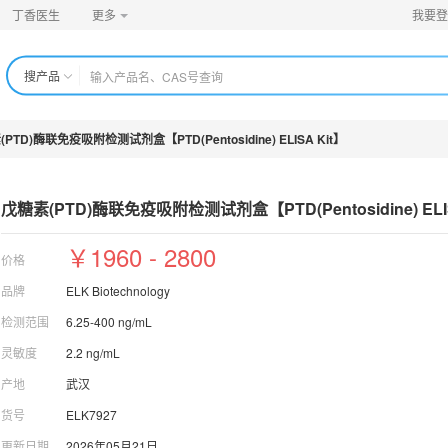
丁香医生
更多
我要登
搜产品
PTD)酶联免疫吸附检测试剂盒【PTD(Pentosidine) ELISA Kit】
戊糖素(PTD)酶联免疫吸附检测试剂盒【PTD(Pentos
idine) EL
￥1960 - 2800
价格
品牌
ELK Biotechnology
检测范围
6.25-400 ng/mL
灵敏度
2.2 ng/mL
产地
武汉
货号
ELK7927
更新日期
2026年05月21日