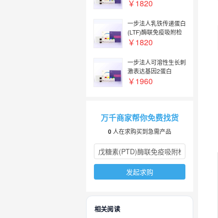
检测试剂盒【Rat
￥1820
TFR2(Transferrin
Receptor 2) ELISA
一步法人乳铁传递蛋白
Kit】
(LTF)酶联免疫吸附检
测试剂盒【EasyStep
￥1820
Human
LTF(Lactoferrin)
一步法人可溶性生长刺
ELISA Kit】
激表达基因2蛋白
(sST2)酶联免疫吸附检
￥1960
测试剂盒【EasyStep
Human sST2(Soluble
Suppression Of
Tumorigenicity 2)
万千商家帮你免费找货
ELISA Kit】
0
人在求购买到急需产品
发起求购
相关阅读