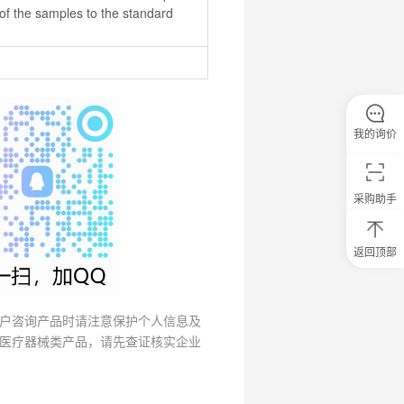
f the samples to the standard 
我的询价
采购助手
返回顶部
0
元
试
用
户咨询产品时请注意保护个人信息及
关
医疗器械类产品，请先查证核实企业
注
研
选
菌