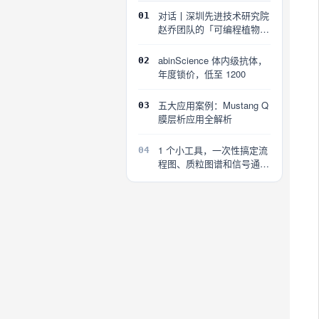
对话丨深圳先进技术研究院
01
赵乔团队的「可编程植物」
探索
abinScience 体内级抗体，
02
年度锁价，低至 1200
五大应用案例：Mustang Q
03
膜层析应用全解析
1 个小工具，一次性搞定流
04
程图、质粒图谱和信号通路
图