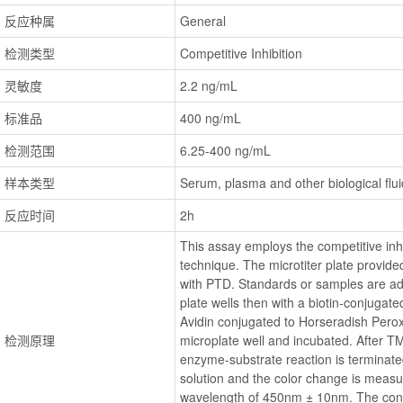
反应种属
General
检测类型
Competitive Inhibition
灵敏度
2.2 ng/mL
标准品
400 ng/mL
检测范围
6.25-400 ng/mL
样本类型
Serum, plasma and other biological flu
反应时间
2h
This assay employs the competitive in
technique. The microtiter plate provided
with PTD. Standards or samples are add
plate wells then with a biotin-conjugate
Avidin conjugated to Horseradish Perox
检测原理
microplate well and incubated. After TM
enzyme-substrate reaction is terminated
solution and the color change is measur
wavelength of 450nm ± 10nm. The conce