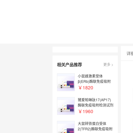
详
相关产品推荐
更多 >
小鼠雌激素受体
β(ERb)酶联免疫吸附
检测试剂盒【Mouse
￥1820
ERb(Estrogen
Receptor Beta) ELISA
猪爱帕琳肽17(AP17)
Kit】
酶联免疫吸附检测试剂
盒【Pig AP17(Apelin
￥1960
17) ELISA Kit】
大鼠转铁蛋白受体
2(TFR2)酶联免疫吸附