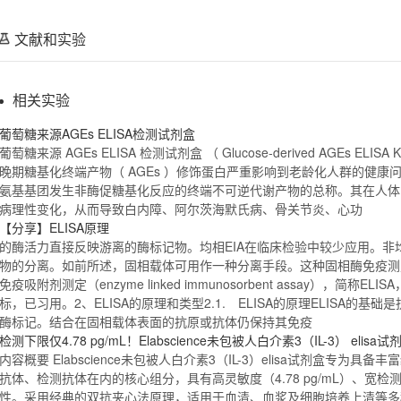
文献和实验
相关实验
葡萄糖来源AGEs
ELISA检测试剂盒
葡萄糖来源 AGEs
ELISA
检测试剂盒
（ Glucose-derived AGEs
ELISA
K
晚期糖基化终端产物（ AGEs ）修饰蛋白严重影响到老龄化人群的健康问
氨基基团发生非酶促糖基化反应的终端不可逆代谢产物的总称。其在人体
病理性变化，从而导致白内障、阿尔茨海默氏病、骨关节炎、心功
【分享】
ELISA
原理
的酶活力直接反映游离的酶标记物。均相EIA在临床检验中较少应用。非
物的分离。如前所述，固相载体可用作一种分离手段。这种固相酶免疫测定
免疫吸附
剂测定（enzyme linked immunosorbent assay），简称
ELISA
标，已习用。2、
ELISA
的原理和类型2.1.
ELISA
的原理
ELISA
的基础是
酶标记。结合在固相载体表面的抗原或抗体仍保持其免疫
检测下限仅4.78 pg/mL！Elabscience未包被人白介素3（IL-3）
elisa
试
内容概要 Elabscience未包被人白介素3（IL-3）
elisa
试剂盒专为具备丰富
抗体、检测抗体在内的核心组分，具有高灵敏度（4.78 pg/mL）、宽检测范围（
性。采用经典的双抗夹心法原理，适用于血清、血浆及细胞培养上清等多