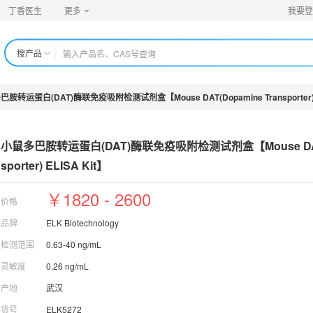
丁香医生
更多
我要登
搜产品
小鼠多巴胺转运蛋白(DAT)酶联免疫吸附检测试剂盒【Mous
e D
sporter) ELISA Kit】
￥1820 - 2600
价格
品牌
ELK Biotechnology
检测范围
0.63-40 ng/mL
灵敏度
0.26 ng/mL
产地
武汉
货号
ELK5272