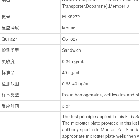
Transporter,Dopamine),Member 3
货号
ELK5272
反应种属
Mouse
Q61327
Q61327
检测类型
Sandwich
灵敏度
0.26 ng/mL
标准品
40 ng/mL
检测范围
0.63-40 ng/mL
样本类型
tissue homogenates, cell lysates and oth
反应时间
3.5h
The test principle applied in this kit 
The microtiter plate provided in this ki
antibody specific to Mouse DAT. Standa
appropriate microtiter plate wells then 