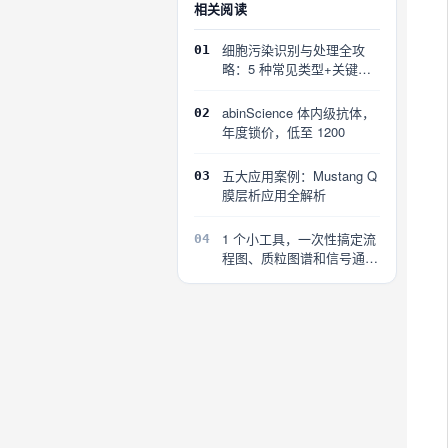
相关阅读
细胞污染识别与处理全攻
01
略：5 种常见类型+关键误
区
abinScience 体内级抗体，
02
年度锁价，低至 1200
五大应用案例：Mustang Q
03
膜层析应用全解析
1 个小工具，一次性搞定流
04
程图、质粒图谱和信号通路
图