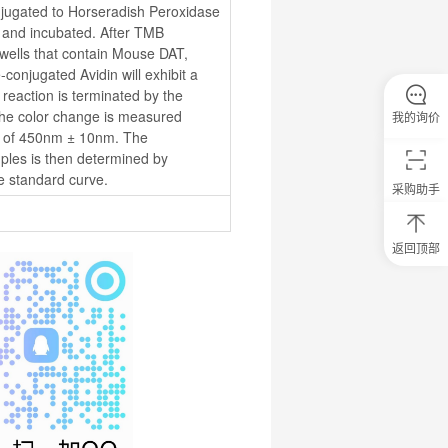
njugated to Horseradish Peroxidase 
 and incubated. After TMB 
 wells that contain Mouse DAT, 
onjugated Avidin will exhibit a 
eaction is terminated by the 
 the color change is measured 
我的询价
h of 450nm ± 10nm. The 
les is then determined by 
e standard curve.
采购助手
返回顶部
0
元
试
用
关
注
研
选
菌