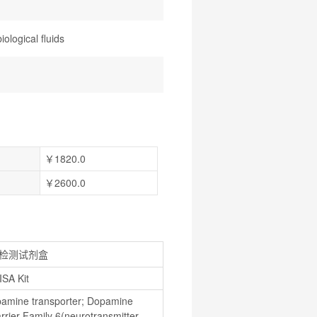
ological fluids
￥1820.0
￥2600.0
附检测试剂盒
SA Kit
mine transporter; Dopamine 
rier Family 6(neurotransmitter 