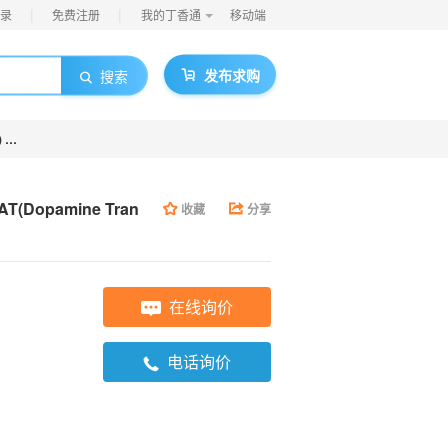
|
|
录
免费注册
我的丁香通
移动端
发布求购
搜索
小鼠多巴胺转运蛋白(DAT)酶联免疫吸附检测试剂盒【Mouse DAT(Dopamine Transporter) ELISA Kit】
AT(Dopamine Tran
收藏
分享
在线询价
电话询价