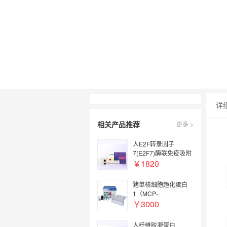
详
相关产品推荐
更多 >
人E2F转录因子
7(E2F7)酶联免疫吸附
检测试剂盒【Human
￥1820
E2F7(E2F
Transcription Factor
猪单核细胞趋化蛋白
7) ELISA Kit】
1（MCP-
1/CCL2/MCAF）
￥3000
ELISA试剂盒【Pig
monocyte
人纤维胶凝蛋白