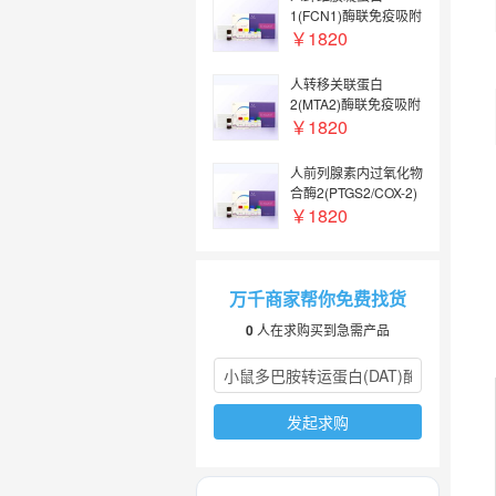
chemotactic protein
1(FCN1)酶联免疫吸附
1,MCP1 ELISA Kit】
检测试剂盒【Human
￥1820
FCN1(Ficolin 1)
ELISA Kit】
人转移关联蛋白
2(MTA2)酶联免疫吸附
检测试剂盒【Human
￥1820
MTA2(Metastasis
Associated Protein 2)
人前列腺素内过氧化物
ELISA Kit】
合酶2(PTGS2/COX-2)
酶联免疫吸附检测试剂
￥1820
盒【Human
PTGS2/COX-
2(Prostaglandin
Endoperoxide
万千商家帮你免费找货
Synthase 2) ELISA
0
人在求购买到急需产品
Kit】
发起求购