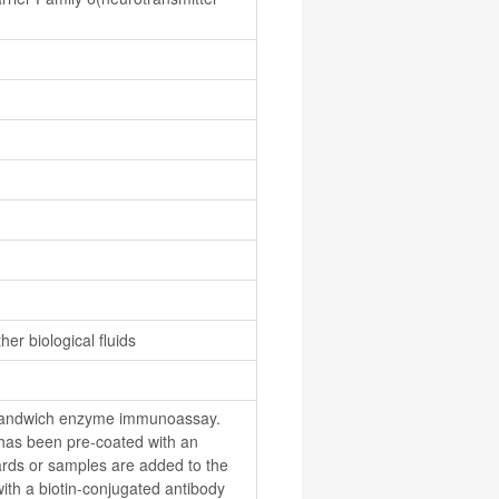
er biological fluids
is Sandwich enzyme immunoassay. 
t has been pre-coated with an 
rds or samples are added to the 
with a biotin-conjugated antibody 