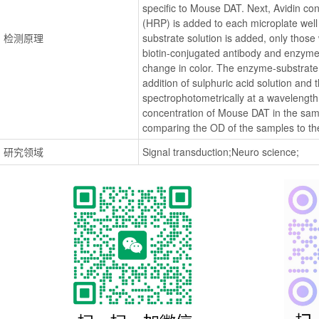
specific to Mouse DAT. Next, Avidin co
(HRP) is added to each microplate well
检测原理
substrate solution is added, only those
biotin-conjugated antibody and enzyme-c
change in color. The enzyme-substrate r
addition of sulphuric acid solution and
spectrophotometrically at a wavelengt
concentration of Mouse DAT in the samp
comparing the OD of the samples to th
研究领域
Signal transduction;Neuro science;