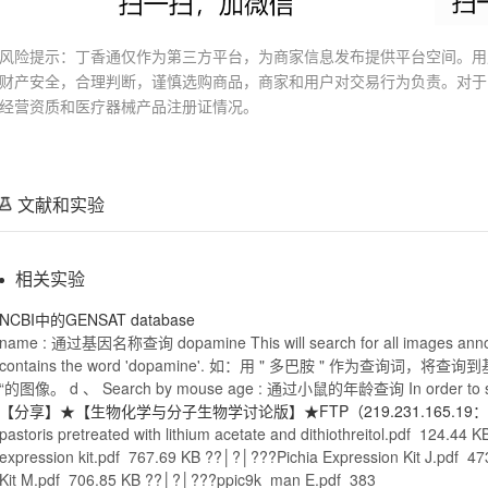
风险提示：丁香通仅作为第三方平台，为商家信息发布提供平台空间。用
财产安全，合理判断，谨慎选购商品，商家和用户对交易行为负责。对于
经营资质和医疗器械产品注册证情况。
文献和实验
相关实验
NCBI中的GENSAT database
name : 通过基因名称查询
dopamine
This will search for all images a
contains the word '
dopamine
'. 如：用 "
多巴胺
" 作为查询词，将查询到
“的图像。 d 、 Search by
mouse
age : 通过
小鼠
的年龄查询 In order to s
【分享】★【生物化学与分子生物学讨论版】★FTP（219.231.165.1
pastoris pretreated with lithium acetate and dithiothreitol.pdf 124.44
expression
kit
.pdf 767.69 KB ??│?│???Pichia Expression
Kit
J.pdf 47
Kit
M.pdf 706.85 KB ??│?│???ppic9k_man E.pdf 383