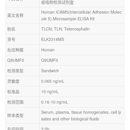
疫吸附检测试剂盒
Human ICAM5(Intercellular Adhesion Molec
英文名称
ule 5) Microsample ELISA Kit
别名
TLCN; TLN; Telencephalin
货号
ELK2318MS
反应种属
Human
Q9UMF0
Q9UMF0
检测类型
Sandwich
灵敏度
0.065 ng/mL
标准品
10 ng/mL
检测范围
0.16-10 ng/mL
Serum, plasma, tissue homogenates, cell ly
样本类型
sates and other biological fluids
反应时间
3.5h