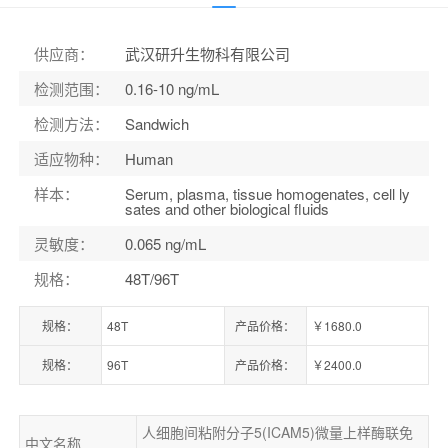
货号：
ELK2318MS
供应商
：
武汉研升生物科有限公司
检测范围
：
0.16-10 ng/mL
检测方法
：
Sandwich
适应物种
：
Human
样本
：
Serum, plasma, tissue homogenates, cell ly
sates and other biological fluids
灵敏度
：
0.065 ng/mL
规格
：
48T/96T
规格：
48T
产品价格：
￥1680.0
规格：
96T
产品价格：
￥2400.0
人细胞间粘附分子5(ICAM5)微量上样酶联免
中文名称