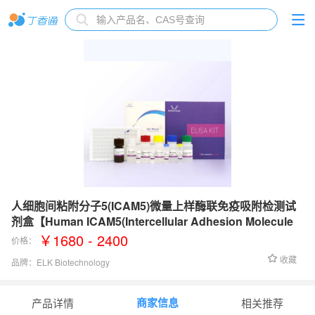
人细胞间粘附分子5(ICAM5)微量上样酶联免疫吸附检测试
剂盒【Human ICAM5(Intercellular Adhesion Molecule
5) Microsample ELISA Kit】
￥1680 - 2400
价格：
收藏
品牌：
ELK Biotechnology
检测范围：
0.16-10 ng/mL
商家信息
产品详情
相关推荐
灵敏度：
0.065 ng/mL