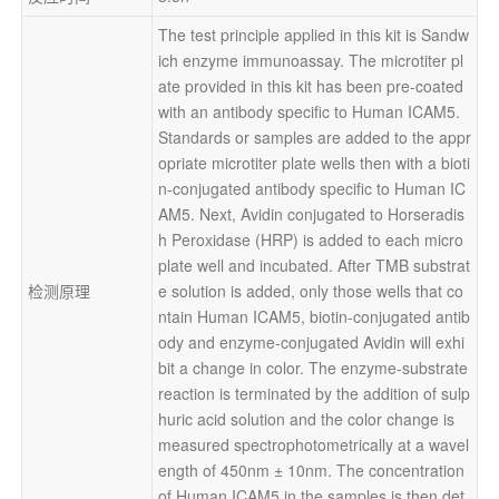
The test principle applied in this kit is Sandw
ich enzyme immunoassay. The microtiter pl
ate provided in this kit has been pre-coated 
with an antibody specific to Human ICAM5. 
Standards or samples are added to the appr
opriate microtiter plate wells then with a bioti
n-conjugated antibody specific to Human IC
AM5. Next, Avidin conjugated to Horseradis
h Peroxidase (HRP) is added to each micro
plate well and incubated. After TMB substrat
检测原理
e solution is added, only those wells that co
ntain Human ICAM5, biotin-conjugated antib
ody and enzyme-conjugated Avidin will exhi
bit a change in color. The enzyme-substrate 
reaction is terminated by the addition of sulp
huric acid solution and the color change is 
measured spectrophotometrically at a wavel
ength of 450nm ± 10nm. The concentration 
of Human ICAM5 in the samples is then det