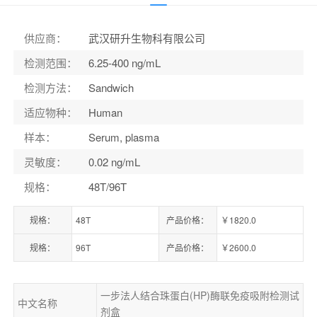
货号：
ELK077ES
供应商
：
武汉研升生物科有限公司
检测范围
：
6.25-400 ng/mL
检测方法
：
Sandwich
适应物种
：
Human
样本
：
Serum, plasma
灵敏度
：
0.02 ng/mL
规格
：
48T/96T
规格：
48T
产品价格：
￥1820.0
规格：
96T
产品价格：
￥2600.0
一步法人结合珠蛋白(HP)酶联免疫吸附检测试
中文名称
剂盒