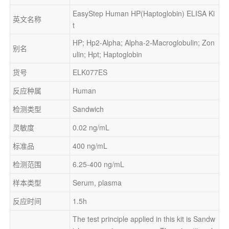
EasyStep Human HP(Haptoglobin) ELISA Ki
英文名称
t
HP; Hp2-Alpha; Alpha-2-Macroglobulin; Zon
别名
ulin; Hpt; Haptoglobin
货号
ELK077ES
反应种属
Human
检测类型
Sandwich
灵敏度
0.02 ng/mL
标准品
400 ng/mL
检测范围
6.25-400 ng/mL
样本类型
Serum, plasma
反应时间
1.5h
The test principle applied in this kit is Sandw