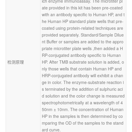
ich enzyme immunoassay. The microtiter pl
ate provided in this kit has been pre-coated 
with an antibody specific to Human HP, and t
he Human HP standard plate wells that pre-
coated using protein-related techniques are 
provided separately. Standard/Sample Dilue
nt Buffer or samples are added to the appro
priate microtiter plate wells ,then added a H
RP-conjugated antibody specific to Human 
检测原理
HP. After TMB substrate solution is added, o
nly those wells that contain Human HP and 
HRP-conjugated antibody will exhibit a chan
ge in color. The enzyme-substrate reaction i
s terminated by the addition of sulphuric aci
d solution and the color change is measured 
spectrophotometrically at a wavelength of 4
50nm ± 10nm. The concentration of Human 
HP in the samples is then determined by co
mparing the OD of the samples to the stand
ard curve.