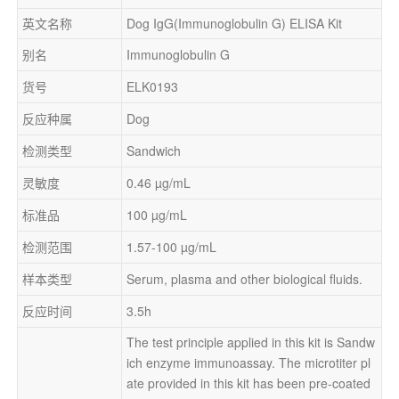
英文名称
Dog IgG(Immunoglobulin G) ELISA Kit
别名
Immunoglobulin G
货号
ELK0193
反应种属
Dog
检测类型
Sandwich
灵敏度
0.46 µg/mL
标准品
100 µg/mL
检测范围
1.57-100 µg/mL
样本类型
Serum, plasma and other biological fluids.
反应时间
3.5h
The test principle applied in this kit is Sandw
ich enzyme immunoassay. The microtiter pl
ate provided in this kit has been pre-coated 