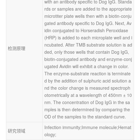
with an antibody specific to Dog IgG. Standa
rds or samples are added to the appropriate 
microtiter plate wells then with a biotin-conju
gated antibody specific to Dog IgG. Next, Av
idin conjugated to Horseradish Peroxidase 
(HRP) is added to each microplate well and i
ncubated. After TMB substrate solution is ad
检测原理
ded, only those wells that contain Dog IgG, 
biotin-conjugated antibody and enzyme-conj
ugated Avidin will exhibit a change in color. 
The enzyme-substrate reaction is terminate
d by the addition of sulphuric acid solution a
nd the color change is measured spectroph
otometrically at a wavelength of 450nm ± 10
nm. The concentration of Dog IgG in the sa
mples is then determined by comparing the 
OD of the samples to the standard curve.
Infection immunity;Immune molecule;Hemat
研究领域
ology;