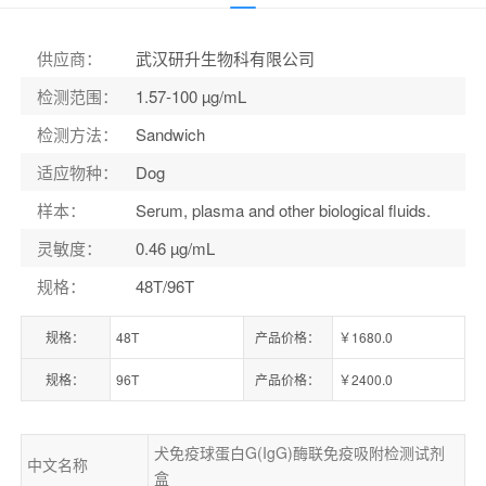
货号：
ELK0193
供应商
：
武汉研升生物科有限公司
检测范围
：
1.57-100 µg/mL
检测方法
：
Sandwich
适应物种
：
Dog
样本
：
Serum, plasma and other biological fluids.
灵敏度
：
0.46 µg/mL
规格
：
48T/96T
规格：
48T
产品价格：
￥1680.0
规格：
96T
产品价格：
￥2400.0
犬免疫球蛋白G(IgG)酶联免疫吸附检测试剂
中文名称
盒