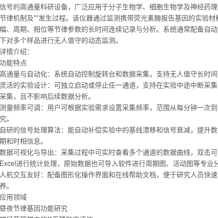
信号的高通量科研设备，广泛应用于分子生物学、细胞生物学及神经药理
节律机制及**发生过程。该仪器通过监测携带荧光素酶报告基因的实验
幅、周期、相位‌等节律参数的长时间连续记录与分析。系统通常配备自
下对多个样品进行无人值守的动态监测。
详情介绍：
功能特点
高通量与自动化：系统自动控制旋转台和数据采集，支持无人值守长时间
灵活的实验设计：可独立启动或停止任一通道，支持在实验中途中断采集
采集，且不影响后续数据分析。
测量频率可调：用户可根据实验需求设置采集频率，范围从每分钟一次到
究。
自研的信号处理算法：能自动补偿实验中的基线漂移和信号衰减，提升数
期和时相信息。
数据可视化与导出：采集过程中可实时查看多个通道的数据曲线，双击可
Excel进行统计处理，原始数据也可导入软件进行周期图、活动图等专业
人机交互友好：配备图形化操作界面和在线帮助文档，便于研究人员快速
养。
应用领域
昼夜节律基因功能研究