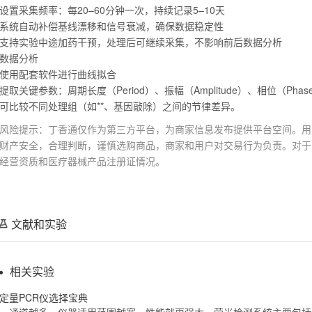
设置采集频率：每20–60分钟一次，持续记录5–10天
系统自动补偿基线漂移和信号衰减，确保数据稳定性
支持实验中途加药干预，处理后可继续采集，不影响前后数据分析
数据分析
使用配套软件进行曲线拟合
提取关键参数：周期长度（Period）、振幅（Amplitude）、相位（Phase）
可比较不同处理组（如**、基因敲除）之间的节律差异。
风险提示：丁香通仅作为第三方平台，为商家信息发布提供平台空间。用
财产安全，合理判断，谨慎选购商品，商家和用户对交易行为负责。对于
经营资质和医疗器械产品注册证情况。
文献和实验
相关实验
定量PCR仪选择宝典
，
通道
越多，仪器适用范围越宽、性能就更强大。荧光检测系统主要包括