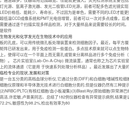
灯光源、氩离子激光器、发光二极管LED光源，前者可配多色滤光镜实
LED价格低、能耗少、寿命长，不过因为是单色，需要不同的LED才能
超低温CCD成像系统和PMT光电倍增管，前者可以一次对多点成像，后
需要通过逐个扫描实现多样品检测，对于大量样品来说需要较长的时间。
是软件
生物发光和化学发光在生物技术中的应用
板的孔底，可以用传统微孔板处理装置来检测细胞因子。最近，每平方厘
矩阵已研发出来，用于免疫检测一些蛋白。多点技术原来就可以点生物特
上，使得可以在一个平面上而无需孔或管来分离样品进行多个免疫分析（
物）。 芯片实验室(Lab-On-A-Chip) 微流装置，通常也称之为芯
上的流体
通道
（它是用 于快速系列处理分析样品）。最近发展出了大量
临检专业的现状,发展和对策
是一台五分类的高档血球分析仪,它通过分类(DIFF)和白细胞/嗜碱性粒细胞(
细胞仪原理和半导体激光技术进行白细胞分类的,但是仪器仍然有三种提示旗号:
(2)NRBC/PLTC(有核红细胞/血小板凝集)(3)Blast/Aty(原始细胞
高洁,许宏敏,卢普美同志、总结了182例仪器检查有异常提示病例,结果
72.2%,敏感性为98.2%,检出有效率为80