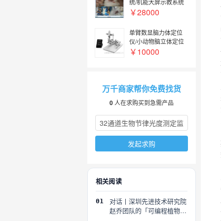
统/机能大屏示教系统
￥28000
单臂数显脑力体定位
仪/小动物脑立体定位
仪
￥10000
万千商家帮你免费找货
0
人在求购买到急需产品
发起求购
相关阅读
对话丨深圳先进技术研究院
01
赵乔团队的「可编程植物」
探索