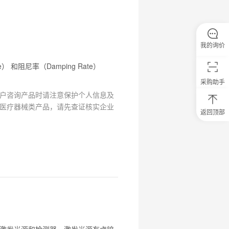
我的询价
 和阻尼率（Damping Rate）
采购助手
户咨询产品时请注意保护个人信息及
医疗器械类产品，请先查证核实企业
返回顶部
0
元
试
用
关
注
研
选
菌
激发光源和检测器。激发光源有卤钨