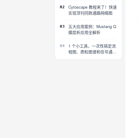
Cytoscape 教程来了！快速
02
实现顶刊同款通路网络图
五大应用案例：Mustang Q
03
膜层析应用全解析
1 个小工具，一次性搞定流
04
程图、质粒图谱和信号通路
图