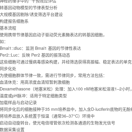
神经药理学中的**干预效应评估
转基因动物模型的节律表型分析
大规模基因剔除/诱变筛选平台建设
构建报告细胞系
基本流程
使用携带节律基因启动子驱动荧光素酶表达的转基因细胞，
如：
Bmal1::dluc：监测 Bmal1 基因的节律性表达
Per2::Luc：反映 Per2 基因的振荡动态
这些细胞可通过慢病毒感染构建，并经筛选获得高振幅、稳定表达的单克
同步化处
为使细胞群体节律一致，需进行‌节律同步‌，常用方法包括：
血清休克：用高浓度血清短暂刺激细胞
Dexamethasone（地塞米松）处理‌：加入100 nM地塞米松溶液1–
温度或pH脉冲：适用于特定细胞类型
加载样品与启动记录
将同步化后的细胞接种于35 mm培养皿中，加入含D-luciferin底物的
将培养皿放入系统置于恒温（通常36–37°C）环境中
启动自动旋转台，使光电倍增管依次检测各通道的生物发光信号
数据采集设置