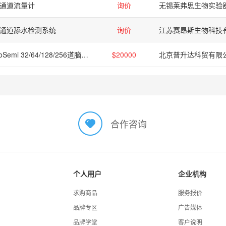
通道流量计
询价
通道舔水检测系统
询价
江苏赛昂斯生物科技
BioSemi 32/64/128/256道脑电仪及事件相关电位EEG/ERP
$20000
北京普升达科贸有限
合作咨询
个人用户
企业机构
求购商品
服务报价
品牌专区
广告媒体
品牌学堂
客户说明