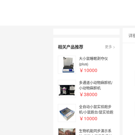
详
相关产品推荐
更多 >
大小鼠睡眠剥夺仪
(plus)
￥10000
多通道小动物麻醉机/
小动物麻醉机
￥38000
全自动小鼠实验跑步
机/小鼠跑台/鼠实验跑
台
￥10000
生物机能同步演示系