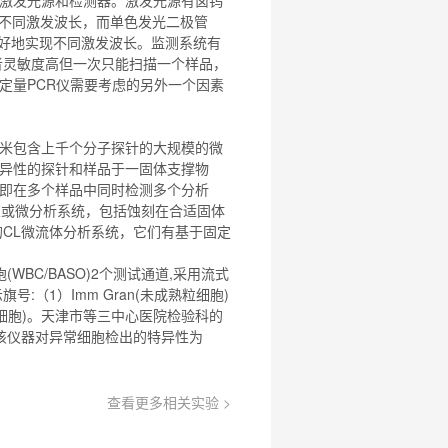
现不同激发波长，而单色发光二极管
更好地实现不同激发波长。
监测系统
有
者灵敏度高但一次只能扫描一个样品，
定量PCR仪需要考虑的另外一个因素
米包含上千个分子探针的大规模的微
异性的探针和样品于一固体支撑物
即在多个样品中同时检测多个分析
片实验室或微分析系统，包括蚀刻在合适固体
的CL微流体分析系统，它们有基于固定
WBC/BASO)2个测试
通道
,采用流式
（1）Imm Gran(未成熟粒细胞)
/异常淋巴细胞)。天津市等三中心医院检验科的
是该仪器对异常细胞检出的特异性为
查看更多相关实验 >