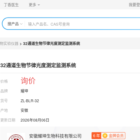
丁香医生
更多
我要登
搜产品
物实验仪器
>
32通道生物节律光度测定监测系统
32通道生物节律光度测定监测系统
询价
价格
品牌
耀坤
货号
ZL-BLR-32
产地
安徽
更新日期
2026年08月06日
安徽耀坤生物科技有限公司
6
年
金牌会员