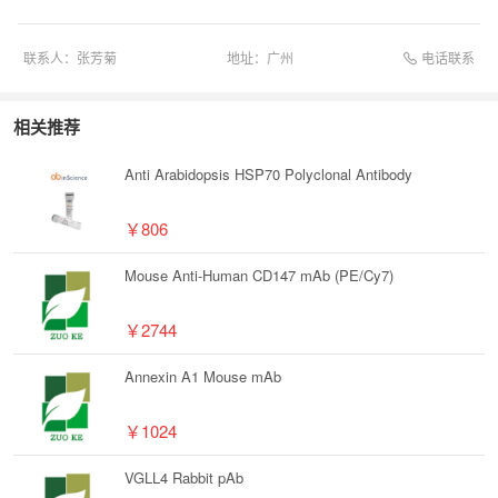
电话联系
联系人：
张芳菊
地址：
广州
相关推荐
Anti Arabidopsis HSP70 Polyclonal Antibody
￥806
Mouse Anti-Human CD147 mAb (PE/Cy7)
￥2744
Annexin A1 Mouse mAb
￥1024
VGLL4 Rabbit pAb