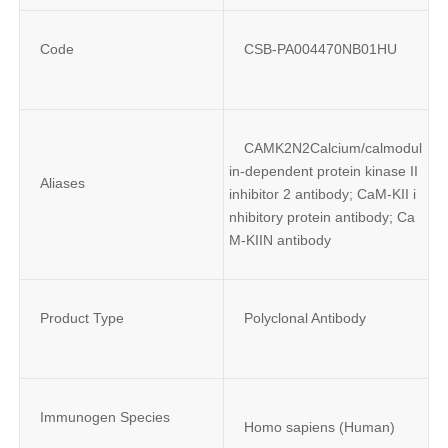
Code
CSB-PA004470NB01HU
CAMK2N2Calcium/calmodul
in-dependent protein kinase II 
Aliases
inhibitor 2 antibody; CaM-KII i
nhibitory protein antibody; Ca
M-KIIN antibody
Product Type
Polyclonal Antibody
Immunogen Species
Homo sapiens (Human)