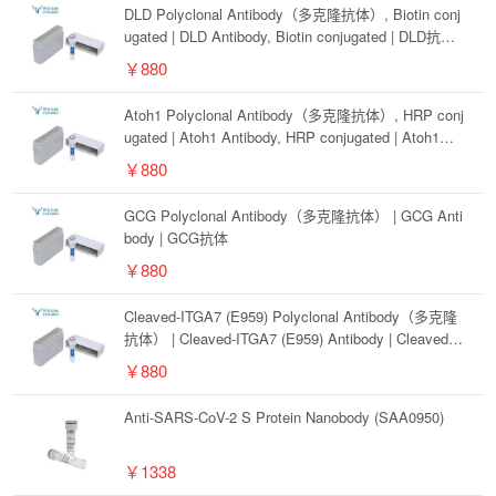
DLD Polyclonal Antibody（多克隆抗体）, Biotin conj
ugated | DLD Antibody, Biotin conjugated | DLD抗体,
Biotin conjugated
￥880
Atoh1 Polyclonal Antibody（多克隆抗体）, HRP conj
ugated | Atoh1 Antibody, HRP conjugated | Atoh1抗
体, HRP conjugated
￥880
GCG Polyclonal Antibody（多克隆抗体） | GCG Anti
body | GCG抗体
￥880
Cleaved-ITGA7 (E959) Polyclonal Antibody（多克隆
抗体） | Cleaved-ITGA7 (E959) Antibody | Cleaved-IT
GA7 (E959)抗体
￥880
Anti-SARS-CoV-2 S Protein Nanobody (SAA0950)
￥1338