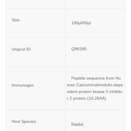
Size
100μl/50μl
Q96S95
Uniprot ID
Peptide sequence from Hu
man Calcium/calmodulin-depe
Immunogen
ndent protein kinase II inhibito
r 2 protein (10-28AA)
Host Species
Rabbit