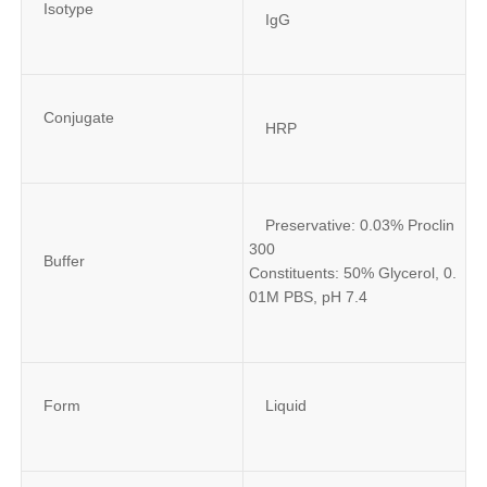
Isotype
IgG
Conjugate
HRP
Preservative: 0.03% Proclin 
300
Buffer
Constituents: 50% Glycerol, 0.
01M PBS, pH 7.4
Form
Liquid