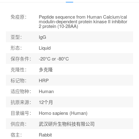
应用范围
：
ELISA
宿主
：
Rabbit
免疫原
：
Peptide sequence from Human Calcium/cal
modulin-dependent protein kinase II inhibitor
适应物种
：
Human
2 protein (10-28AA)
亚型
：
IgG
形态
：
Liquid
保存条件
：
-20°C or -80°C
克隆性
：
多克隆
标记物
：
HRP
适应物种
：
Human
抗原来源
：
12个月
目录编号
：
Homo sapiens (Human)
供应商
：
武汉研升生物科技有限公司
宿主
：
Rabbit