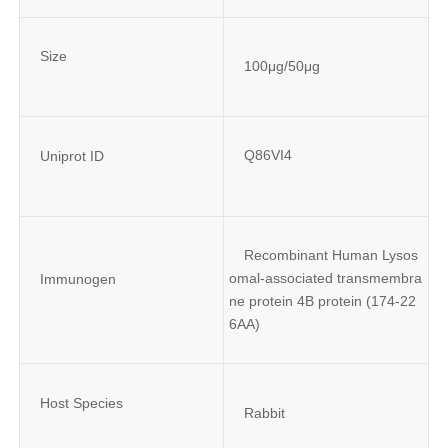
Size
100μg/50μg
Q86VI4
Uniprot ID
Recombinant Human Lysos
omal-associated transmembra
Immunogen
ne protein 4B protein (174-22
6AA)
Host Species
Rabbit