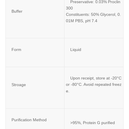
Preservative: 0.03% Proclin 
300
Buffer
Constituents: 50% Glycerol, 0.
01M PBS, pH 7.4
Form
Liquid
Upon receipt, store at -20°C 
or -80°C. Avoid repeated freez
Stroage
e.
Purification Method
>95%, Protein G purified