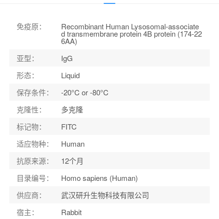
宿主
：
Rabbit
适应物种
：
Human
免疫原
：
Recombinant Human Lysosomal-associate
d transmembrane protein 4B protein (174-22
6AA)
亚型
：
IgG
形态
：
Liquid
保存条件
：
-20°C or -80°C
克隆性
：
多克隆
标记物
：
FITC
适应物种
：
Human
抗原来源
：
12个月
目录编号
：
Homo sapiens (Human)
供应商
：
武汉研升生物科技有限公司
宿主
：
Rabbit