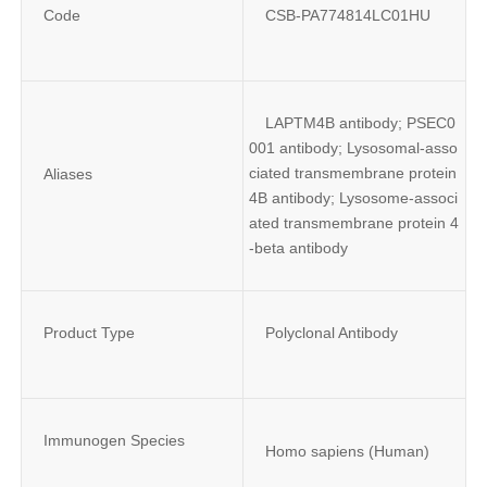
Code
CSB-PA774814LC01HU
LAPTM4B antibody; PSEC0
001 antibody; Lysosomal-asso
ciated transmembrane protein 
Aliases
4B antibody; Lysosome-associ
ated transmembrane protein 4
-beta antibody
Product Type
Polyclonal Antibody
Immunogen Species
Homo sapiens (Human)