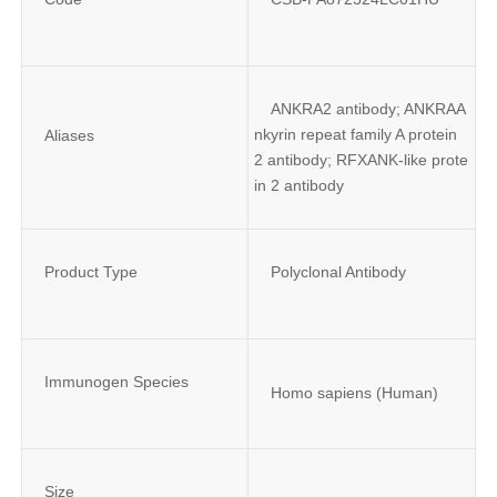
ANKRA2 antibody; ANKRAA
nkyrin repeat family A protein 
Aliases
2 antibody; RFXANK-like prote
in 2 antibody
Product Type
Polyclonal Antibody
Immunogen Species
Homo sapiens (Human)
Size