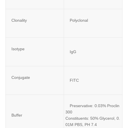
Clonality
Polyclonal
Isotype
IgG
Conjugate
FITC
Preservative: 0.03% Proclin 
300
Buffer
Constituents: 50% Glycerol, 0.
01M PBS, PH 7.4