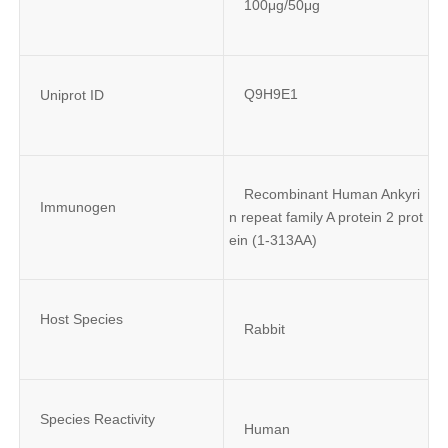
100μg/50μg
Q9H9E1
Uniprot ID
Recombinant Human Ankyri
Immunogen
n repeat family A protein 2 prot
ein (1-313AA)
Host Species
Rabbit
Species Reactivity
Human