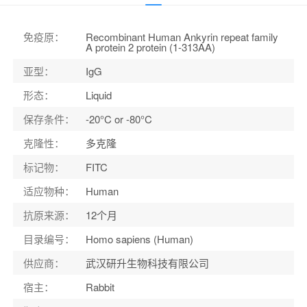
宿主
：
Rabbit
适应物种
：
Human
免疫原
：
Recombinant Human Ankyrin repeat family
A protein 2 protein (1-313AA)
亚型
：
IgG
形态
：
Liquid
保存条件
：
-20°C or -80°C
克隆性
：
多克隆
标记物
：
FITC
适应物种
：
Human
抗原来源
：
12个月
目录编号
：
Homo sapiens (Human)
供应商
：
武汉研升生物科技有限公司
宿主
：
Rabbit