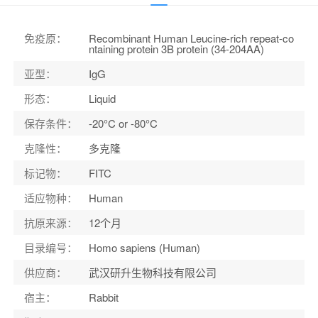
宿主
：
Rabbit
适应物种
：
Human
免疫原
：
Recombinant Human Leucine-rich repeat-co
ntaining protein 3B protein (34-204AA)
亚型
：
IgG
形态
：
Liquid
保存条件
：
-20°C or -80°C
克隆性
：
多克隆
标记物
：
FITC
适应物种
：
Human
抗原来源
：
12个月
目录编号
：
Homo sapiens (Human)
供应商
：
武汉研升生物科技有限公司
宿主
：
Rabbit