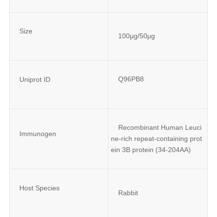
Size
100μg/50μg
Q96PB8
Uniprot ID
Recombinant Human Leuci
Immunogen
ne-rich repeat-containing prot
ein 3B protein (34-204AA)
Host Species
Rabbit