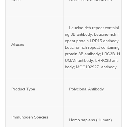
Leucine rich repeat containi
ng 3B antibody; Leucine-rich r
epeat protein LRP15 antibody; 
Aliases
Leucine-rich repeat-containing 
protein 3B antibody; LRC3B_H
UMAN antibody; LRRC3B anti
body; MGC102927  antibody
Product Type
Polyclonal Antibody
Immunogen Species
Homo sapiens (Human)