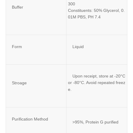
300
Buffer
Constituents: 50% Glycerol, 0.
01M PBS, PH 7.4
Form
Liquid
Upon receipt, store at -20°C 
or -80°C. Avoid repeated freez
Stroage
e.
Purification Method
>95%, Protein G purified