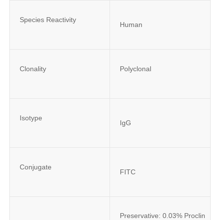
Species Reactivity
Human
Clonality
Polyclonal
Isotype
IgG
Conjugate
FITC
Preservative: 0.03% Proclin 