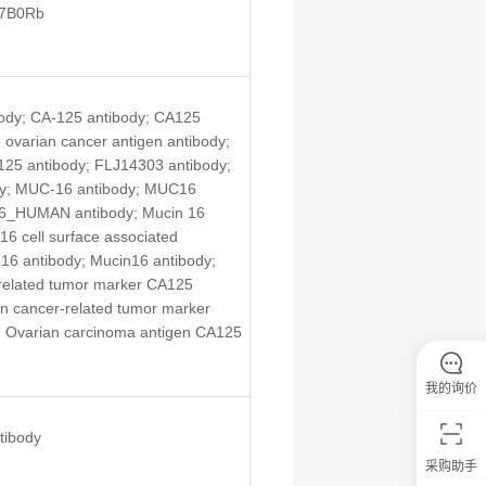
7B0Rb
ody; CA-125 antibody; CA125 
ovarian cancer antigen antibody; 
125 antibody; FLJ14303 antibody; 
y; MUC-16 antibody; MUC16 
6_HUMAN antibody; Mucin 16 
16 cell surface associated 
16 antibody; Mucin16 antibody; 
related tumor marker CA125 
n cancer-related tumor marker 
 Ovarian carcinoma antigen CA125 
我的询价
tibody
采购助手