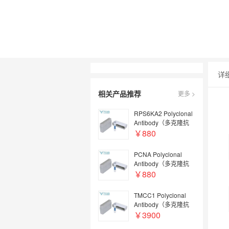
详
相关产品推荐
更多 >
RPS6KA2 Polyclonal
Antibody（多克隆抗
体）, Biotin
￥880
conjugated |
RPS6KA2 Antibody,
PCNA Polyclonal
Biotin conjugated |
Antibody（多克隆抗
RPS6KA2抗体, Biotin
体）, Biotin
￥880
conjugated
conjugated | PCNA
Antibody, Biotin
TMCC1 Polyclonal
conjugated | PCNA抗
Antibody（多克隆抗
体, Biotin conjugated
体） | TMCC1
￥3900
Antibody | TMCC1抗