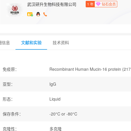
武汉研升生物科技有限公司
1
年
钻石会员
细信息
文献和实验
技术资料
免疫原
：
Recombinant Human Mucin-16 protein (21
亚型
：
IgG
形态
：
Liquid
保存条件
：
-20°C or -80°C
克隆性
：
多克隆