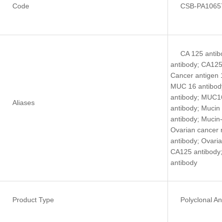
Code
CSB-PA1065
CA 125 antib
antibody; CA125 
Cancer antigen 
MUC 16 antibod
antibody; MUC1
Aliases
antibody; Mucin 
antibody; Mucin-
Ovarian cancer 
antibody; Ovaria
CA125 antibody;
antibody
Product Type
Polyclonal An