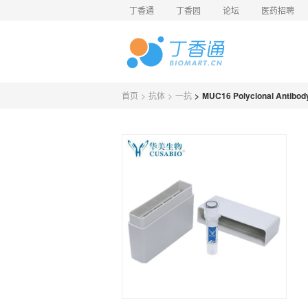
丁香通
丁香园
论坛
医药招聘
首页
>
抗体
>
一抗
>