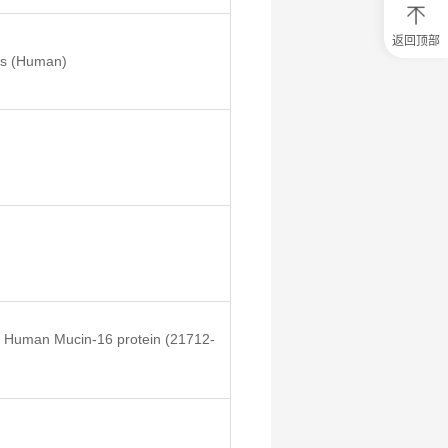
返回顶部
0
s (Human)
元
试
用
关
注
研
选
菌
 Human Mucin-16 protein (21712-