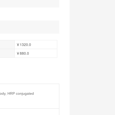
￥1320.0
￥880.0
ody, HRP conjugated