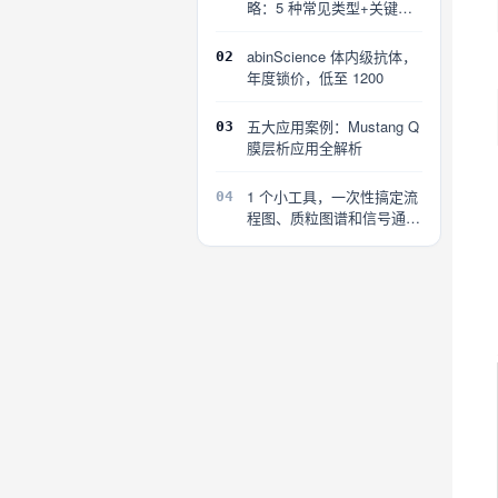
略：5 种常见类型+关键误
区
abinScience 体内级抗体，
02
年度锁价，低至 1200
五大应用案例：Mustang Q
03
膜层析应用全解析
1 个小工具，一次性搞定流
04
程图、质粒图谱和信号通路
图