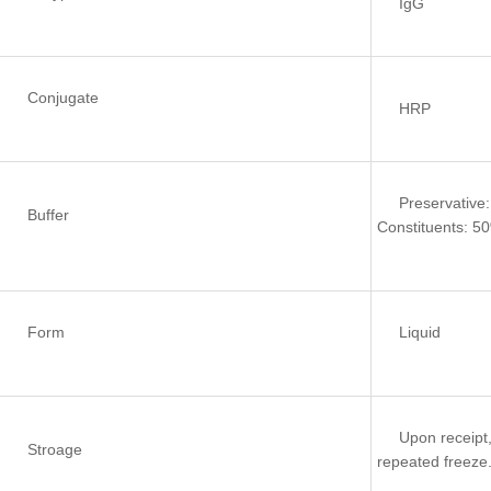
IgG
Conjugate
HRP
Preservative
Buffer
Constituents: 5
Form
Liquid
Upon receipt,
Stroage
repeated freeze