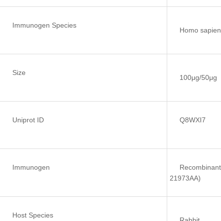
Immunogen Species
Homo sapien
Size
100μg/50μg
Uniprot ID
Q8WXI7
Immunogen
Recombinant
21973AA)
Host Species
Rabbit