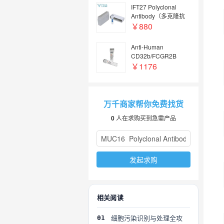
体
IFT27 Polyclonal
Antibody（多克隆抗
体）, FITC conjugated
￥880
| IFT27 Antibody, FITC
conjugated | IFT27抗
Anti-Human
体, FITC conjugated
CD32b/FCGR2B
Antibody (SAA0547),
￥1176
FITC
万千商家帮你免费找货
0
人在求购买到急需产品
发起求购
相关阅读
细胞污染识别与处理全攻
01