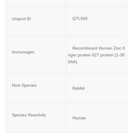
Q7L945
Uniprot ID
Recombinant Human Zinc fi
Immunogen
nger protein 627 protein (1-30
0AA)
Host Species
Rabbit
Species Reactivity
Human