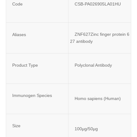
Code
CSB-PA026905LA01HU
ZNF627Zinc finger protein 6
Aliases
27 antibody
Product Type
Polyclonal Antibody
Immunogen Species
Homo sapiens (Human)
Size
100μg/50μg