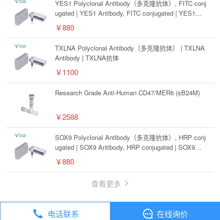
YES1 Polyclonal Antibody（多克隆抗体）, FITC conj
ugated | YES1 Antibody, FITC conjugated | YES1抗
体, FITC conjugated
￥880
TXLNA Polyclonal Antibody（多克隆抗体） | TXLNA
Antibody | TXLNA抗体
￥1100
Research Grade Anti-Human CD47/MER6 (sB24M)
￥2588
SOX9 Polyclonal Antibody（多克隆抗体）, HRP conj
ugated | SOX9 Antibody, HRP conjugated | SOX9抗
体, HRP conjugated
￥880
查看更多
电话联系
在线询价
丁香通
全部分类
抗体
ZNF627 Polyclonal Antibody（多克隆抗体） | ZNF627 Antibody | ZNF627抗体