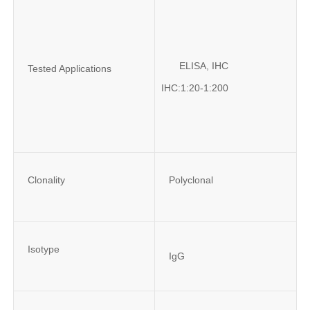
ELISA, IHC
Tested Applications
 IHC:1:20-1:200
Clonality
Polyclonal
Isotype
IgG