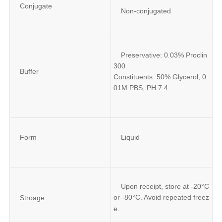
Conjugate
Non-conjugated
Preservative: 0.03% Proclin 
300
Buffer
Constituents: 50% Glycerol, 0.
01M PBS, PH 7.4
Form
Liquid
Upon receipt, store at -20°C 
or -80°C. Avoid repeated freez
Stroage
e.