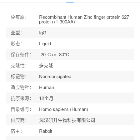
应用范围
：
ELISA, IHC
宿主
：
Rabbit
免疫原
：
Recombinant Human Zinc finger protein 627
protein (1-300AA)
适应物种
：
Human
亚型
：
IgG
形态
：
Liquid
保存条件
：
-20°C or -80°C
克隆性
：
多克隆
标记物
：
Non-conjugated
适应物种
：
Human
抗原来源
：
12个月
目录编号
：
Homo sapiens (Human)
供应商
：
武汉研升生物科技有限公司
宿主
：
Rabbit