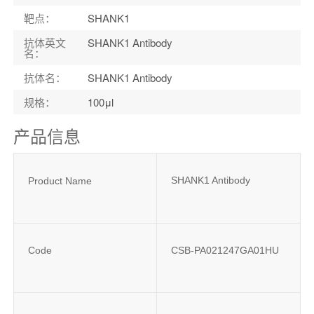
靶点
：
SHANK1
抗体英文
SHANK1 Antibody
名
：
抗体名
：
SHANK1 Antibody
规格
：
100μl
产品信息
SHANK1 Antibody
Product Name
Code
CSB-PA021247GA01HU