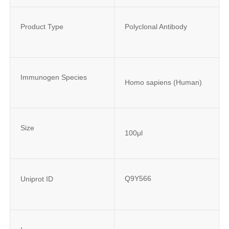
Product Type
Polyclonal Antibody
Immunogen Species
Homo sapiens (Human)
Size
100μl
Q9Y566
Uniprot ID