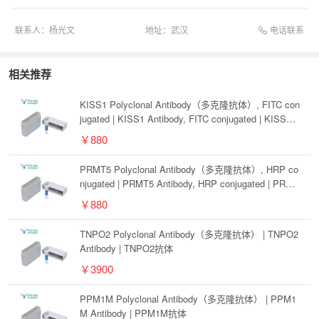
电话联系
联系人：
杨光文
地址：
武汉
相关推荐
KISS1 Polyclonal Antibody（多克隆抗体）, FITC con
jugated | KISS1 Antibody, FITC conjugated | KISS1
抗体, FITC conjugated
￥880
PRMT5 Polyclonal Antibody（多克隆抗体）, HRP co
njugated | PRMT5 Antibody, HRP conjugated | PRMT
5抗体, HRP conjugated
￥880
TNPO2 Polyclonal Antibody（多克隆抗体） | TNPO2
Antibody | TNPO2抗体
￥3900
PPM1M Polyclonal Antibody（多克隆抗体） | PPM1
M Antibody | PPM1M抗体