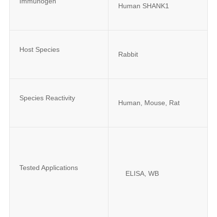
Immunogen
Human SHANK1
Host Species
Rabbit
Species Reactivity
Human, Mouse, Rat
Tested Applications
ELISA, WB