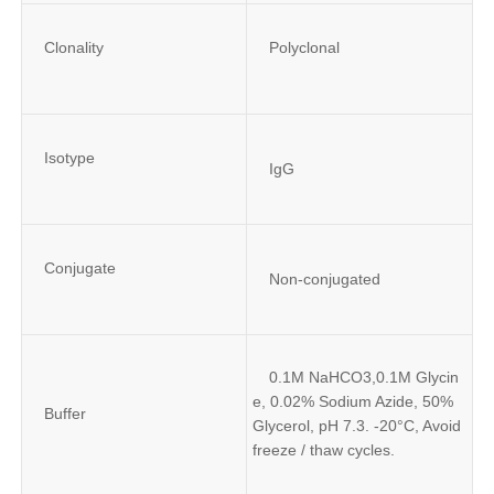
Clonality
Polyclonal
Isotype
IgG
Conjugate
Non-conjugated
0.1M NaHCO3,0.1M Glycin
e, 0.02% Sodium Azide, 50% 
Buffer
Glycerol, pH 7.3. -20°C, Avoid 
freeze / thaw cycles.