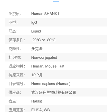
应用范围
：
ELISA, WB
宿主
：
Rabbit
免疫原
：
Human SHANK1
适应物种
：
Human, Mouse, Rat
亚型
：
IgG
形态
：
Liquid
保存条件
：
-20°C or -80°C
克隆性
：
多克隆
标记物
：
Non-conjugated
适应物种
：
Human, Mouse, Rat
抗原来源
：
12个月
目录编号
：
Homo sapiens (Human)
供应商
：
武汉研升生物科技有限公司
宿主
：
Rabbit
应用范围
：
ELISA, WB