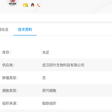
细信息
技术资料
库存
：
充足
供应商
：
武汉研升生物科技有限公司
肿瘤类型
：
否
细胞类型
：
原代细胞
组织来源
：
脂肪组织