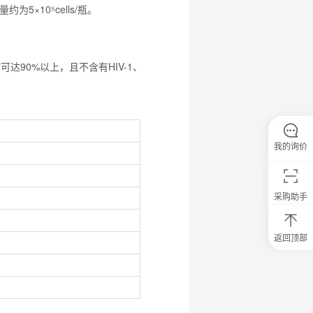
×10⁵cells/瓶。
达90%以上，且不含有HIV-1、
我的询价
采购助手
返回顶部
0
元
试
用
关
注