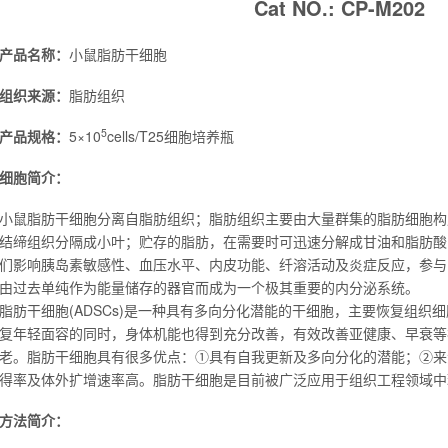
Cat NO.: CP-M202
产品名称：
小鼠脂肪干细胞
组织来源：
脂肪组织
5
产品规格：
5×10
cells/T25细胞培养瓶
细胞简介：
小鼠脂肪干细胞分离自脂肪组织；脂肪组织主要由大量群集的脂肪细胞构
结缔组织分隔成小叶；贮存的脂肪，在需要时可迅速分解成甘油和脂肪酸
们影响胰岛素敏感性、血压水平、内皮功能、纤溶活动及炎症反应，参与
由过去单纯作为能量储存的器官而成为一个极其重要的内分泌系统。
脂肪干细胞(ADSCs)是一种具有多向分化潜能的干细胞，主要恢复组织
复年轻面容的同时，身体机能也得到充分改善，有效改善亚健康、早衰等
老。脂肪干细胞具有很多优点：①具有自我更新及多向分化的潜能；②来
得率及体外扩增速率高。脂肪干细胞是目前被广泛应用于组织工程领域中
方法简介：