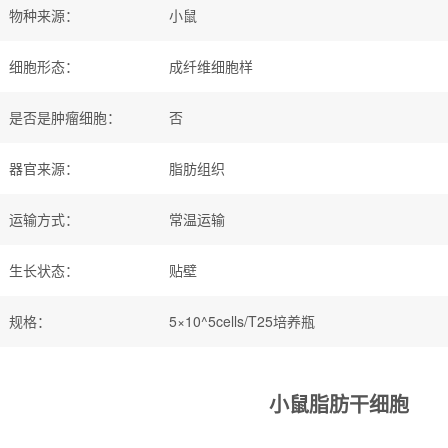
物种来源
：
小鼠
细胞形态
：
成纤维细胞样
是否是肿瘤细胞
：
否
器官来源
：
脂肪组织
运输方式
：
常温运输
生长状态
：
贴壁
规格
：
5×10^5cells/T25培养瓶
小鼠脂肪干细胞