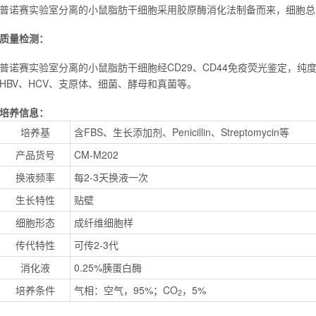
普诺赛实验室分离的小鼠脂肪干细胞采用胶原酶消化法制备而来，细胞总量约为5
质量检测：
普诺赛实验室分离的小鼠脂肪干细胞经CD29、CD44免疫荧光鉴定，纯度可
HBV、HCV、支原体、细菌、酵母和真菌等。
培养信息：
培养基
含FBS、生长添加剂、Penicillin、Streptomycin等
产品货号
CM-M202
换液频率
每2-3天换液一次
生长特性
贴壁
细胞形态
成纤维细胞样
传代特性
可传2-3代
消化液
0.25%胰蛋白酶
培养条件
气相：空气，95%；CO
，5%
2