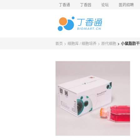
丁香通
丁香园
论坛
医药招聘
首页
>
细胞库 / 细胞培养
>
原代细胞
>
小鼠脂肪干