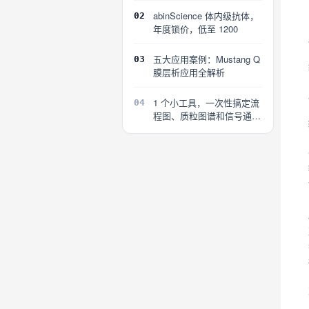
abinScience 体内级抗体，
02
年度锁价，低至 1200
五大应用案例：Mustang Q
03
膜层析应用全解析
1 个小工具，一次性搞定流
04
程图、质粒图谱和信号通路
图