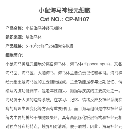
小鼠海马神经元细胞
Cat NO.: CP-M107
产品名称：
小鼠海马神经元细胞
组织来源：
脑海马体
5
产品规格：
5×10
cells/T25细胞培养瓶
细胞简介：
小鼠海马神经元细胞分离自海马体；海马体(Hippocampus)，又名
海马回、海马区、大脑海马，海马体主要负责记忆和学习。海马神
经元细胞是海马区的主要细胞组成，主要功能是参与近期记忆、情
绪及内脏功能调节、是老年性痴呆、癫痫等疾病的主要病灶之一。
海马属于大脑的边缘系统，在学习、记忆、情绪反应及神经系统疾
病的病理生理变化等方面有重要作用，而且海马组织是中枢神经系
统内主要的神经干细胞聚集区，具有高度序化板层结构和神经元相
对独立分布的特点，境界相对清晰，便于取材，因此，海马神经元