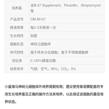
含B-27 Supplement、Penicillin、Streptomycin
培养基
等
产品货号
CM-M107
换液频率
每2-3天换液一次
生长特性
贴壁
细胞形态
神经元细胞样
传代特性
属于终末分化细胞；属于不增殖细胞群
消化液
0.125%胰蛋白酶
培养条件
气相：空气，95%；CO
，5%
2
小鼠海马神经元细胞体外培养周期有限；建议使用普诺赛配套的专
用生长培养基及正确的操作方法来培养，以此保证该细胞的最佳培
养状态。