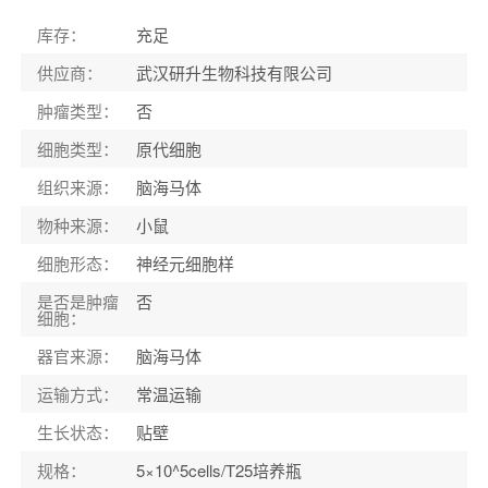
库存
：
充足
供应商
：
武汉研升生物科技有限公司
肿瘤类型
：
否
细胞类型
：
原代细胞
组织来源
：
脑海马体
物种来源
：
小鼠
细胞形态
：
神经元细胞样
是否是肿瘤
否
细胞
：
器官来源
：
脑海马体
运输方式
：
常温运输
生长状态
：
贴壁
规格
：
5×10^5cells/T25培养瓶