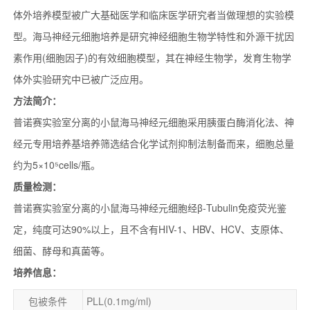
体外培养模型被广大基础医学和临床医学研究者当做理想的实验模
型。海马神经元细胞培养是研究神经细胞生物学特性和外源干扰因
素作用(细胞因子)的有效细胞模型，其在神经生物学，发育生物学
体外实验研究中已被广泛应用。
方法简介：
普诺赛实验室分离的小鼠海马神经元细胞采用胰蛋白酶消化法、神
经元专用培养基培养筛选结合化学试剂抑制法制备而来，细胞总量
约为5×10⁵cells/瓶。
质量检测：
普诺赛实验室分离的小鼠海马神经元细胞经β-Tubulin免疫荧光鉴
定，纯度可达90%以上，且不含有HIV-1、HBV、HCV、支原体、
细菌、酵母和真菌等。
培养信息：
包被条件
PLL(0.1mg/ml)