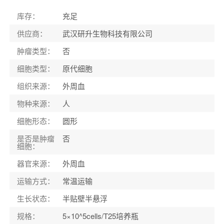
库存
：
充足
供应商
：
武汉研升生物科技有限公司
肿瘤类型
：
否
细胞类型
：
原代细胞
组织来源
：
外周血
物种来源
：
人
细胞形态
：
圆形
是否是肿瘤
否
细胞
：
器官来源
：
外周血
运输方式
：
常温运输
生长状态
：
半贴壁半悬浮
规格
：
5×10^5cells/T25培养瓶