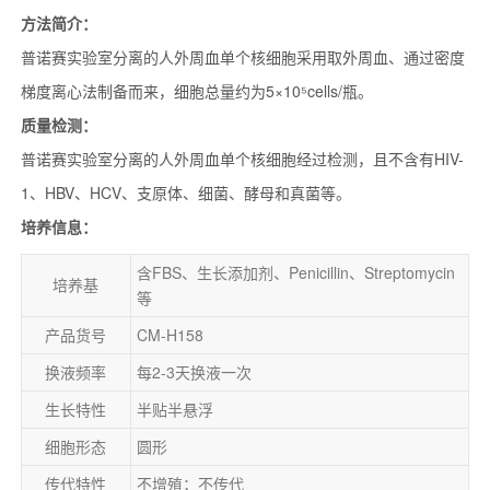
方法简介：
普诺赛实验室分离的人外周血单个核细胞采用取外周血、通过密度
梯度离心法制备而来，细胞总量约为5×10⁵cells/瓶。
质量检测：
普诺赛实验室分离的人外周血单个核细胞经过检测，且不含有HIV-
1、HBV、HCV、支原体、细菌、酵母和真菌等。
培养信息：
含FBS、生长添加剂、Penicillin、Streptomycin
培养基
等
产品货号
CM-H158
换液频率
每2-3天换液一次
生长特性
半贴半悬浮
细胞形态
圆形
传代特性
不增殖；不传代