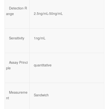
Detection R
2.5ng/mL-50ng/mL
ange
Sensitivity
1ng/mL
Assay Princi
quantitative
ple
Measureme
Sandwich
nt